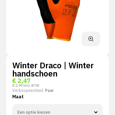
Winter Draco | Winter
handschoen
€
2,47
€
2,99
incl. BTW
Verkoopeenheid:
Paar
Maat