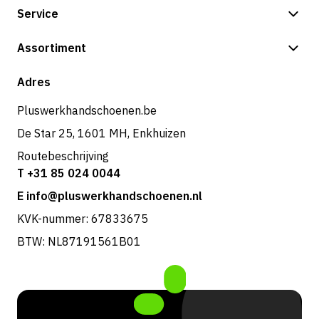
Service
Betalingsmogelijkheden
Assortiment
Verzending & bezorging
Shop
Adres
Retouren & service
Pluswerkhandschoenen.be
De Star 25, 1601 MH, Enkhuizen
Routebeschrijving
T +31 85 024 0044
E info@pluswerkhandschoenen.nl
KVK-nummer: 67833675
BTW: NL87191561B01