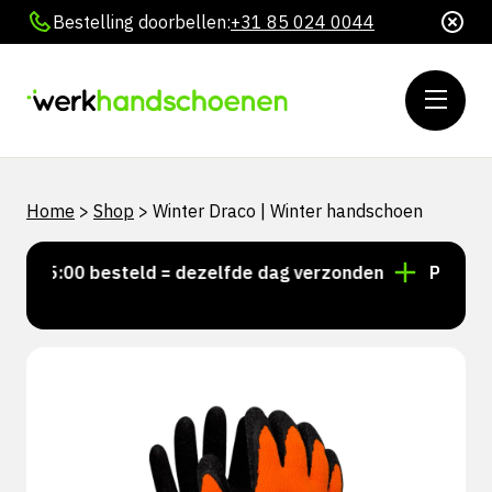
Bestelling doorbellen:
+31 85 024 0044
Home
>
Shop
>
Winter Draco | Winter handschoen
 15:00 besteld = dezelfde dag verzonden
Persoonlij