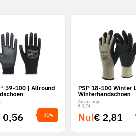
® 59-100 | Allround
PSP 18-100 Winter 
dschoen
Winterhandschoen
s
Adviesprijs
€
3,74
€
0,56
Nu!
€
2,81
-31%