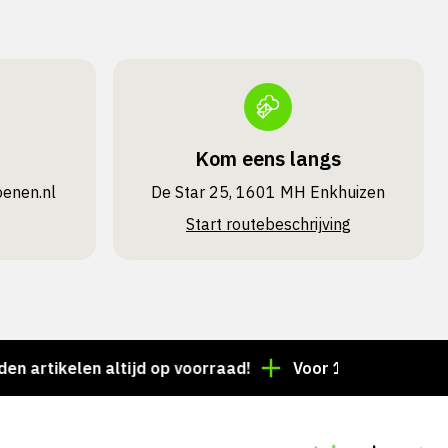
Kom eens langs
oenen.nl
De Star 25, 1601 MH Enkhuizen
Start routebeschrijving
tikelen altijd op voorraad!
Voor 15:00 besteld = de