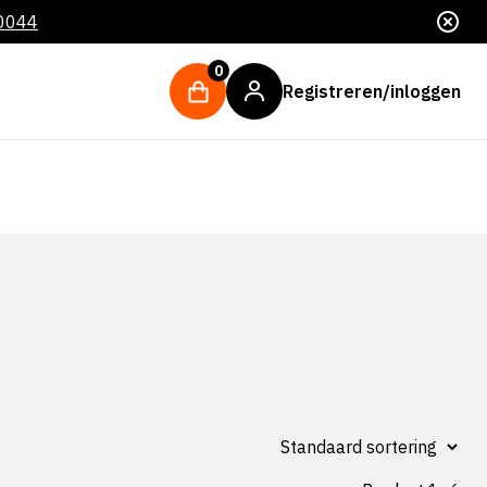
 0044
0
Registreren/inloggen