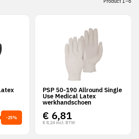
Product 1–6
Latex
PSP 50-190 Allround Single
Use Medical Latex
werkhandschoen
€
6,81
-25%
€
8,24
incl. BTW