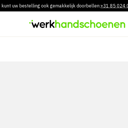
 kunt uw bestelling ook gemakkelijk doorbellen:
+31 85 024
Overslaan
naar
inhoud