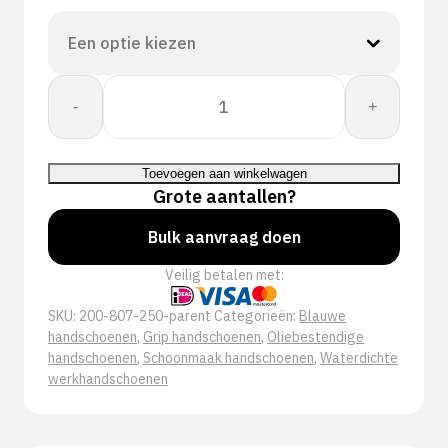
Proway:
-
+
Touch
PWH-
80725
Toevoegen aan winkelwagen
aantal
Grote aantallen?
Bulk aanvraag doen
Veilig betalen met:
SKU:
200-807-250-parent
Categorieën:
Blauwe
handschoenen
,
Grip handschoenen
,
Oliebestendige
handschoenen
,
Schoonmaak handschoenen
,
Waterdichte
werkhandschoenen