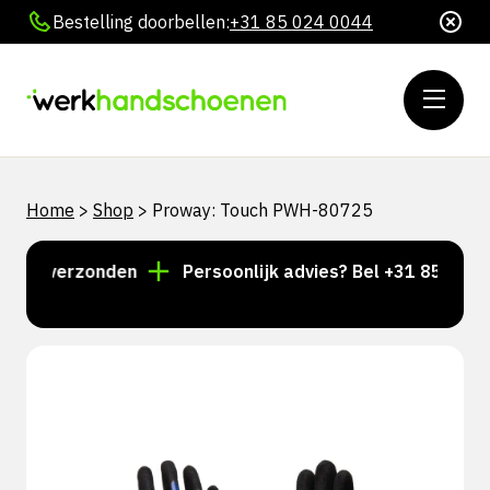
Bestelling doorbellen:
+31 85 024 0044
Home
>
Shop
>
Proway: Touch PWH-80725
ag verzonden
Persoonlijk advies? Bel +31 85 024 004