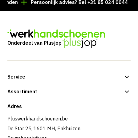
nden
Persoonlijk advies? Bel +31 85 024 0044
Du
Onderdeel van Plusjop
Service
Betalingsmogelijkheden
Assortiment
Verzending & bezorging
Shop
Adres
Retouren & service
Pluswerkhandschoenen.be
De Star 25, 1601 MH, Enkhuizen