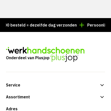
00 besteld = dezelfde dag verzonden
Persoonlijk ad
Onderdeel van Plusjop
Service
Betalingsmogelijkheden
Assortiment
Verzending & bezorging
Shop
Adres
Retouren & service