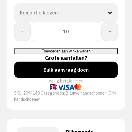
PERFECT
-
+
FIT
GLOVE
DEXGRIP
Toevoegen aan winkelwagen
aantal
Grote aantallen?
Bulk aanvraag doen
Veilig betalen met:
SKU:
2094140
Categorieën:
Blauwe handschoenen
,
Grip
handschoenen