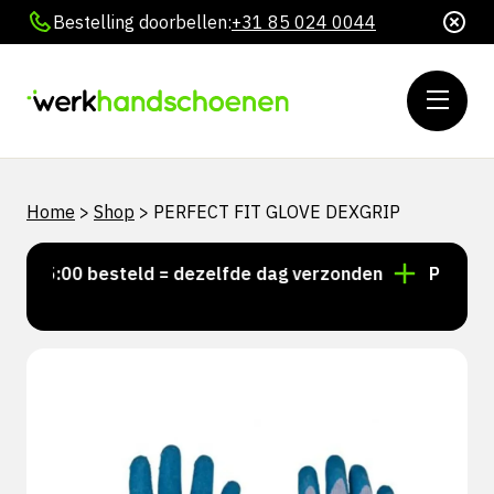
Bestelling doorbellen:
+31 85 024 0044
Home
>
Shop
>
PERFECT FIT GLOVE DEXGRIP
r 15:00 besteld = dezelfde dag verzonden
Persoonli