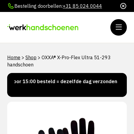
Bestelling doorbellen:
+31 85 024 0044
Home
>
Shop
>
OXXA® X-Pro-Flex Ultra 51-293
handschoen
Voor 15:00 besteld = dezelfde dag verzonden
Perso