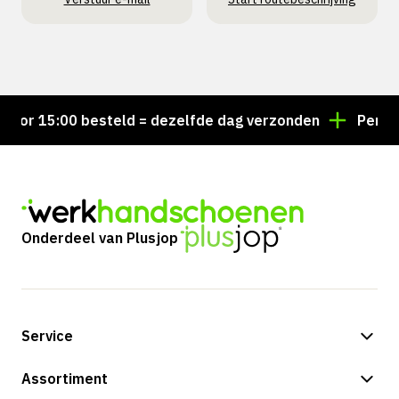
r 15:00 besteld = dezelfde dag verzonden
Persoonli
Onderdeel van Plusjop
Service
Betalingsmogelijkheden
Assortiment