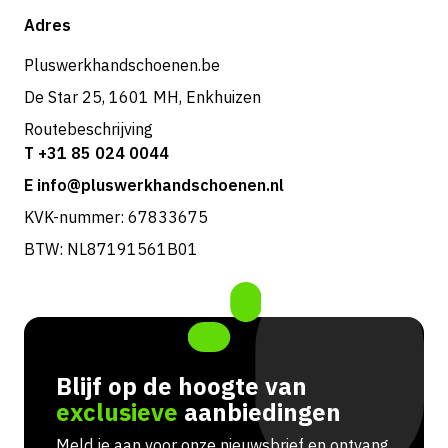
Verzending & bezorging
Shop
Adres
Retouren & service
Pluswerkhandschoenen.be
De Star 25, 1601 MH, Enkhuizen
Routebeschrijving
T +31 85 024 0044
E info@pluswerkhandschoenen.nl
KVK-nummer: 67833675
BTW: NL87191561B01
Blijf op de hoogte van
exclusieve
aanbiedingen
Meld je aan voor onze nieuwsbrief en ontvang