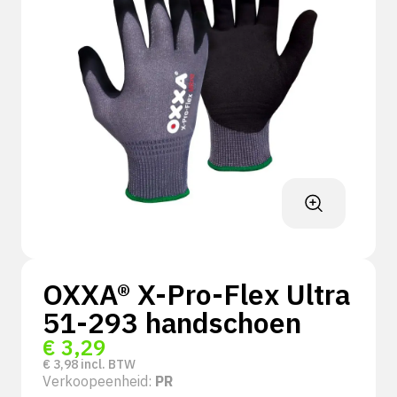
OXXA® X-Pro-Flex Ultra
51-293 handschoen
€
3,29
€
3,98
incl. BTW
Verkoopeenheid:
PR