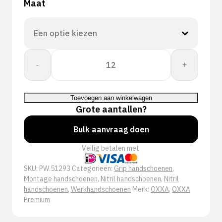
Maat
OXXA®
-
+
X-
Pro-
Flex
Toevoegen aan winkelwagen
Ultra
Grote aantallen?
51-
293
Bulk aanvraag doen
handschoen
Veilig betalen met:
aantal
SKU:
PW.51293
Categorieën:
Grip handschoenen
,
Montage handschoenen
,
Nitril handschoenen
,
Nitril
handschoenen
,
Werkhandschoenen
Merk:
OXXA
,
OXXA
Premium