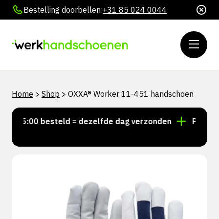
Bestelling doorbellen:
+31 85 024 0044
Home
>
Shop
>
OXXA® Worker 11-451 handschoen
r 15:00 besteld = dezelfde dag verzonden
Persoonlij