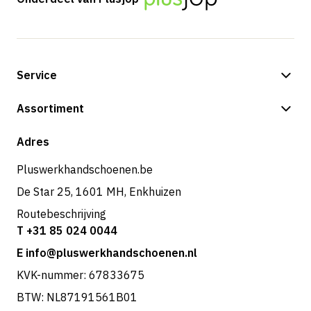
Service
Betalingsmogelijkheden
Assortiment
Verzending & bezorging
Shop
Adres
Retouren & service
Pluswerkhandschoenen.be
De Star 25, 1601 MH, Enkhuizen
Routebeschrijving
T +31 85 024 0044
E info@pluswerkhandschoenen.nl
KVK-nummer: 67833675
BTW: NL87191561B01