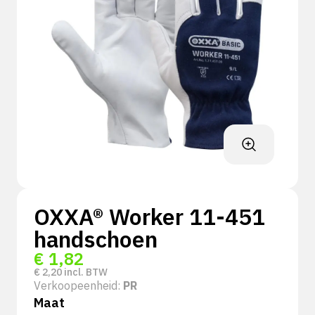
OXXA® Worker 11-451
handschoen
€
1,82
€
2,20
incl. BTW
Verkoopeenheid:
PR
Maat