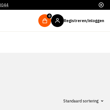
 0044
0
Registreren/inloggen