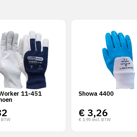
Worker 11-451
Showa 4400
hoen
82
€
3,26
. BTW
€
3,95
incl. BTW