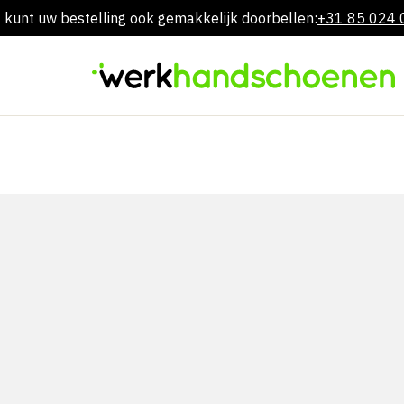
 kunt uw bestelling ook gemakkelijk doorbellen:
+31 85 024
Overslaan
naar
inhoud