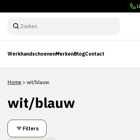
U
Werkhandschoenen
Merken
Blog
Contact
Home
>
wit/blauw
wit/blauw
Filters