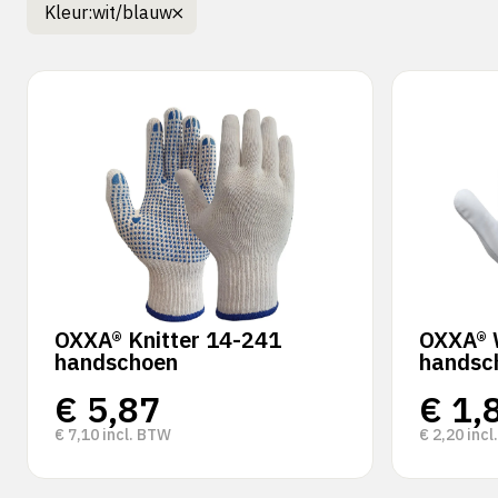
Kleur:
wit/blauw
OXXA® Knitter 14-241
OXXA® 
handschoen
handsc
€
5,87
€
1,
€
7,10
incl. BTW
€
2,20
incl