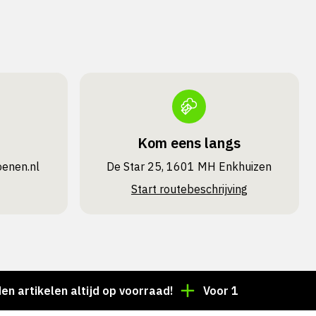
Kom eens langs
oenen.nl
De Star 25, 1601 MH Enkhuizen
Start routebeschrijving
tikelen altijd op voorraad!
Voor 15:00 besteld = de