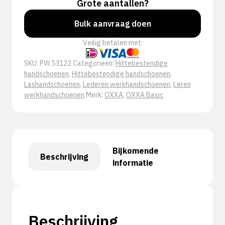
Grote aantallen?
Bulk aanvraag doen
Veilig betalen met:
SKU:
PW.53122
Categorieën:
Hittebestendige
handschoenen
,
Hittebestendige handschoenen
,
Lashandschoenen
,
Lederen werkhandschoenen
,
Leren
werkhandschoenen
Merk:
OXXA
,
OXXA Basic
Bijkomende
Beschrijving
informatie
Beschrijving