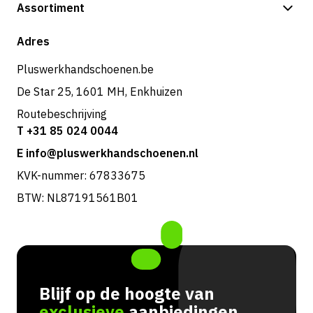
Betalingsmogelijkheden
Assortiment
Verzending & bezorging
Shop
Adres
Retouren & service
Pluswerkhandschoenen.be
De Star 25, 1601 MH, Enkhuizen
Routebeschrijving
T +31 85 024 0044
E info@pluswerkhandschoenen.nl
KVK-nummer: 67833675
BTW: NL87191561B01
Blijf op de hoogte van
exclusieve
aanbiedingen