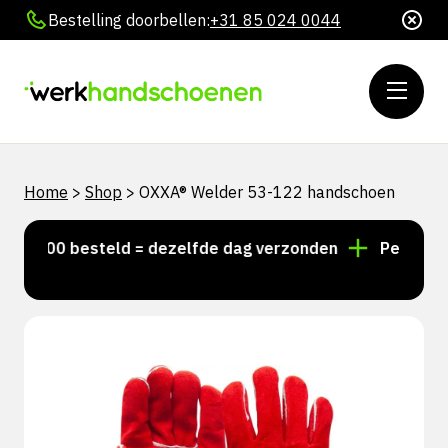
Bestelling doorbellen:
+31 85 024 0044
Home
>
Shop
>
OXXA® Welder 53-122 handschoen
15:00 besteld = dezelfde dag verzonden
Persoonlijk