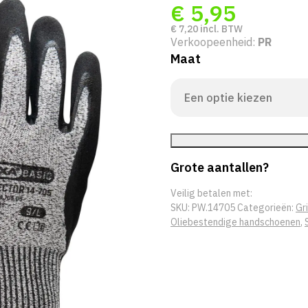
€
5,95
€
7,20
incl. BTW
Verkoopeenheid:
PR
Maat
Grote aantallen?
Veilig betalen met:
SKU:
PW.14705
Categorieën:
Gr
Oliebestendige handschoenen
,