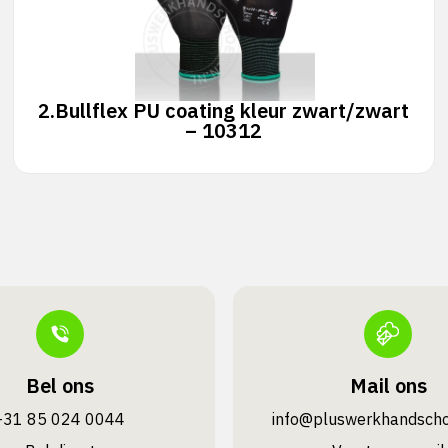
2.
Bullflex PU coating kleur zwart/zwart
– 10312
Bel ons
Mail ons
+31 85 024 0044
info@pluswerk­handsch