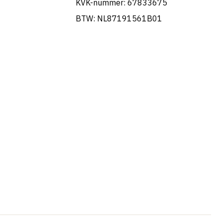
KVK-nummer: 67833675
BTW: NL87191561B01
Portuguese
French
Swedish