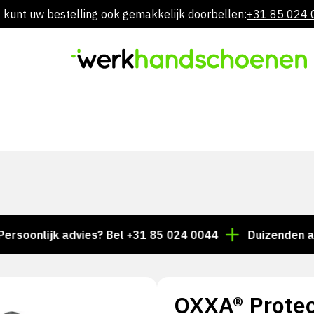
 kunt uw bestelling ook gemakkelijk doorbellen:
+31 85 024
Overslaan
naar
inhoud
lijk advies? Bel +31 85 024 0044
Duizenden artikele
OXXA® Protec