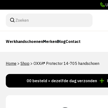
U
Werkhandschoenen
Merken
Blog
Contact
Home
>
Shop
>
OXXA® Protector 14-705 handschoen
Voor 15:00 besteld = dezelfde dag verzonden
Persoon