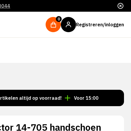
 0044
0
Registreren/inloggen
n altijd op voorraad!
Voor 15:00 besteld = dezelfde
tor 14-705 handschoen