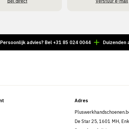
Bel direct
Verstuur e-mail
nlijk advies? Bel +31 85 024 0044
Duizenden artikele
nt
Adres
Pluswerkhandschoenen.b
De Star 25, 1601 MH, En