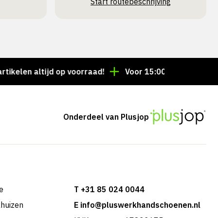
Start routebeschrijving
n altijd op voorraad!
Voor 15:00 besteld = dezelfde
Onderdeel van Plusjop
e
T +31 85 024 0044
khuizen
E info@pluswerkhandschoenen.nl