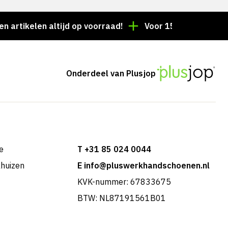
kelen altijd op voorraad!
Voor 15:00 besteld = deze
Onderdeel van Plusjop
e
T +31 85 024 0044
khuizen
E info@pluswerkhandschoenen.nl
KVK-nummer: 67833675
BTW: NL87191561B01