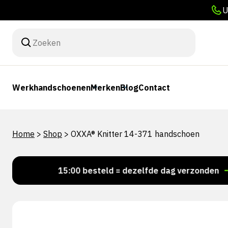
U
Werkhandschoenen
Merken
Blog
Contact
Home
>
Shop
>
OXXA® Knitter 14-371 handschoen
Voor 15:00 besteld = dezelfde dag verzonden
Per