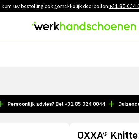
 kunt uw bestelling ook gemakkelijk doorbellen:
+31 85 024
Overslaan
naar
inhoud
soonlijk advies? Bel +31 85 024 0044
Duizenden arti
OXXA® Knitte