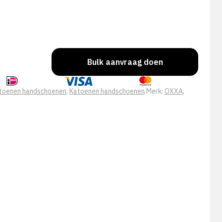
Bulk aanvraag doen
toenen handschoenen
,
Katoenen handschoenen
Merk:
OXXA
,