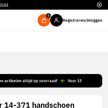
 0044
0
Registreren/inloggen
kelen altijd op voorraad!
Voor 15:00 besteld = dezel
r 14-371 handschoen