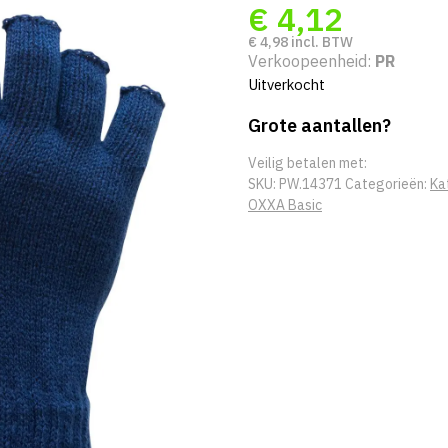
€
4,12
€
4,98
incl. BTW
Verkoopeenheid:
PR
Uitverkocht
Grote aantallen?
Veilig betalen met:
SKU:
PW.14371
Categorieën:
Ka
OXXA Basic