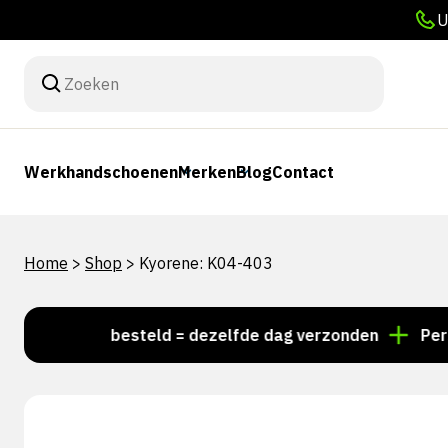
U
Werkhandschoenen
Merken
Blog
Contact
Home
>
Shop
>
Kyorene: K04-403
or 15:00 besteld = dezelfde dag verzonden
Persoonl