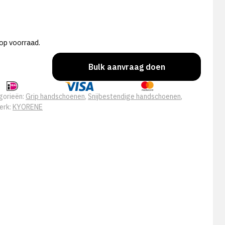
op voorraad.
Bulk aanvraag doen
gorieën:
Grip handschoenen
,
Snijbestendige handschoenen
,
erk:
KYORENE