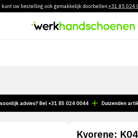
 kunt uw bestelling ook gemakkelijk doorbellen:
+31 85 024
Overslaan
naar
inhoud
ijk advies? Bel +31 85 024 0044
Duizenden artikelen 
Kyorene: K0