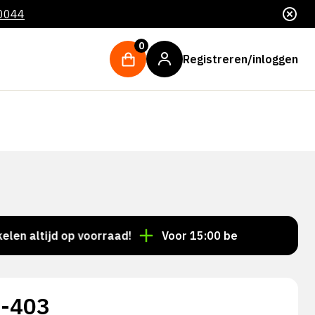
 0044
0
Registreren/inloggen
altijd op voorraad!
Voor 15:00 besteld = dezelfde d
4-403