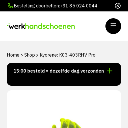
Bestelling doorbellen:
+31 85 024 0044
Home
>
Shop
>
Kyorene: K03-403RHV Pro
oor 15:00 besteld = dezelfde dag verzonden
Persoonl