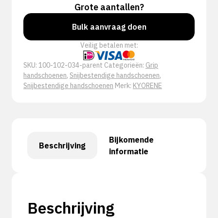
Grote aantallen?
Bulk aanvraag doen
Veilig betalen met:
SKU:
100-102-034-parent
Categorieën:
Grip
handschoenen
,
Snijbestendige handschoenen
,
Snijbestendige handschoenen
Merk:
KYORENE
Bijkomende
Beschrijving
informatie
Beschrijving