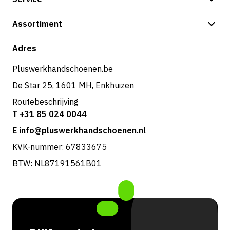
Betalingsmogelijkheden
Assortiment
Verzending & bezorging
Shop
Adres
Retouren & service
Pluswerkhandschoenen.be
De Star 25, 1601 MH, Enkhuizen
Routebeschrijving
T +31 85 024 0044
E info@pluswerkhandschoenen.nl
KVK-nummer: 67833675
BTW: NL87191561B01