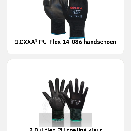
1.
OXXA® PU-Flex 14-086 handschoen
2.
Bullflex PU coating kleur