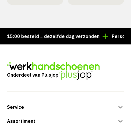
15:00 besteld = dezelfde dag verzonden
Persoonlijk
Onderdeel van Plusjop
Service
Betalingsmogelijkheden
Assortiment
Verzending & bezorging