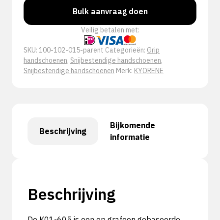
Bulk aanvraag doen
Veilig betalen met:
SKU:
100-102-015-parent
Categorieën:
Grip
handschoenen
,
Snijbestendige handschoenen
,
Snijbestendige handschoenen
Merk:
KYORENE
Bijkomende
Beschrijving
informatie
Beschrijving
De K01-605 is een op grafeen gebaseerde