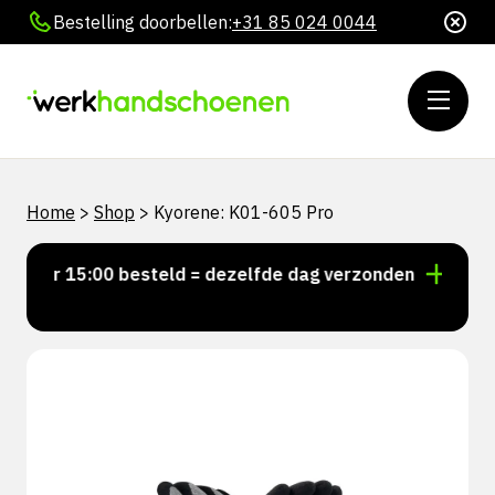
Bestelling doorbellen:
+31 85 024 0044
Home
>
Shop
>
Kyorene: K01-605 Pro
Voor 15:00 besteld = dezelfde dag verzonden
Persoo