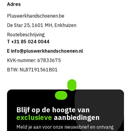
Shop
Adres
Retouren & service
Pluswerkhandschoenen.be
De Star 25, 1601 MH, Enkhuizen
Routebeschrijving
T +31 85 024 0044
E info@pluswerkhandschoenen.nl
KVK-nummer: 67833675
BTW: NL87191561B01
Blijf op de hoogte van
exclusieve
aanbiedingen
Meld je aan voor onze nieuwsbrief en ontvang