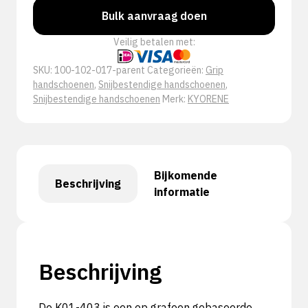
Bulk aanvraag doen
Veilig betalen met:
SKU:
100-102-017-parent
Categorieën:
Grip
handschoenen
,
Snijbestendige handschoenen
,
Snijbestendige handschoenen
Merk:
KYORENE
Bijkomende
Beschrijving
informatie
Beschrijving
De K01-403 is een op grafeen gebaseerde