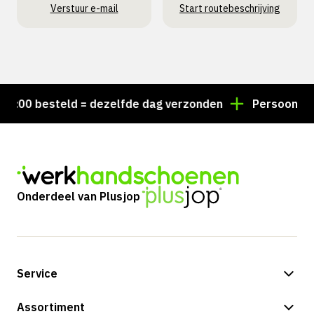
Verstuur e-mail
Start routebeschrijving
:00 besteld = dezelfde dag verzonden
Persoonlijk ad
Onderdeel van Plusjop
Service
Betalingsmogelijkheden
Assortiment