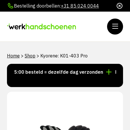
Bestelling doorbellen:
+31 85 024 0044
Home
>
Shop
>
Kyorene: K01-403 Pro
or 15:00 besteld = dezelfde dag verzonden
Persoonli