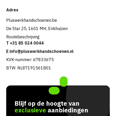
Verzending & bezorging
Shop
Adres
Retouren & service
Pluswerkhandschoenen.be
De Star 25, 1601 MH, Enkhuizen
Routebeschrijving
T +31 85 024 0044
E info@pluswerkhandschoenen.nl
KVK-nummer: 67833675
BTW: NL87191561B01
Blijf op de hoogte van
exclusieve
aanbiedingen