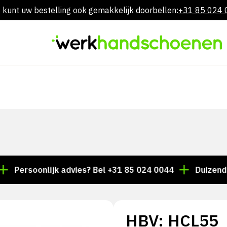
 kunt uw bestelling ook gemakkelijk doorbellen:
+31 85 024
Overslaan
naar
inhoud
rsoonlijk advies? Bel +31 85 024 0044
Duizenden arti
HBV: HCL55