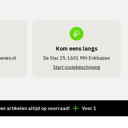
Kom eens langs
oenen.nl
De Star 25, 1601 MH Enkhuizen
Start routebeschrijving
kelen altijd op voorraad!
Voor 15:00 besteld = deze