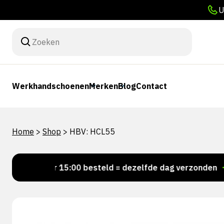
U
Werkhandschoenen
Merken
Blog
Contact
Home
>
Shop
>
HBV: HCL55
Voor 15:00 besteld = dezelfde dag verzonden
Pe