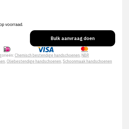
op voorraad.
Bulk aanvraag doen
gorieën:
Chemisch bestendige handschoenen
,
NBR
nen
,
Oliebestendige handschoenen
,
Schoonmaak handschoenen