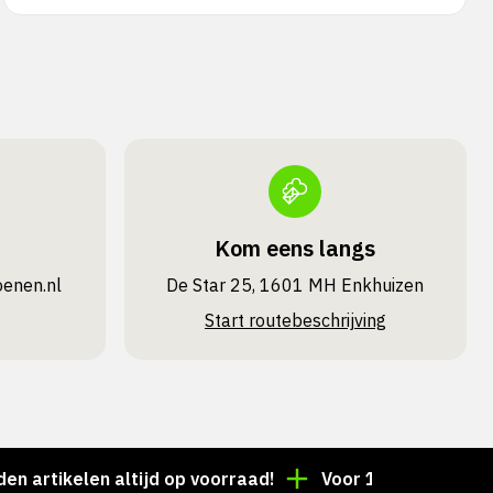
Kom eens langs
oenen.nl
De Star 25, 1601 MH Enkhuizen
Start routebeschrijving
ikelen altijd op voorraad!
Voor 15:00 besteld = deze