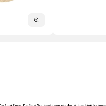
Nitri Serie. De Nitri Pro heeft een sterke, A-kwaliteit katoene