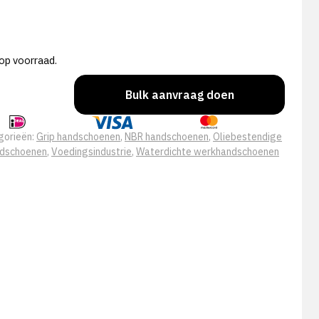
op voorraad.
Bulk aanvraag doen
gorieën:
Grip handschoenen
,
NBR handschoenen
,
Oliebestendige
dschoenen
,
Voedingsindustrie
,
Waterdichte werkhandschoenen