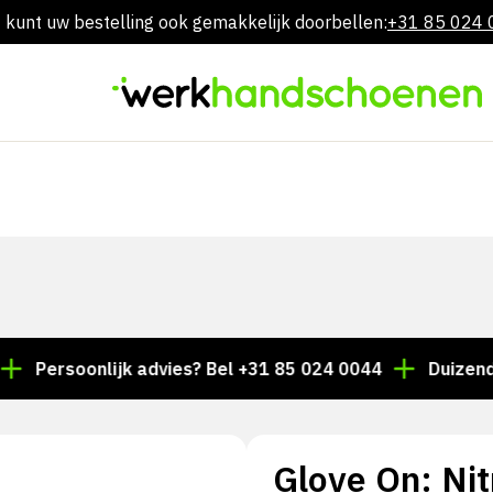
 kunt uw bestelling ook gemakkelijk doorbellen:
+31 85 024
Overslaan
naar
inhoud
rsoonlijk advies? Bel +31 85 024 0044
Duizenden arti
Glove On: Nit