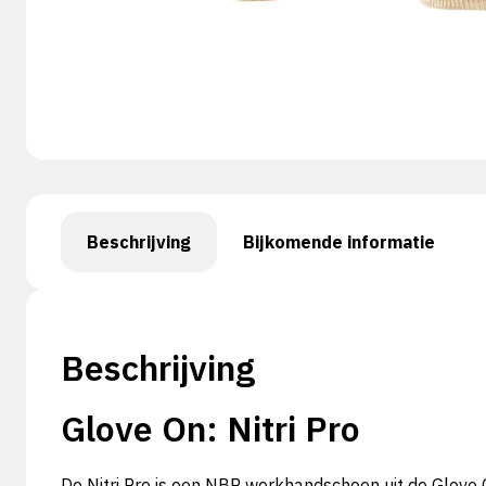
Beschrijving
Bijkomende informatie
Beschrijving
Glove On: Nitri Pro
De Nitri Pro is een NBR werkhandschoen uit de Glove On 