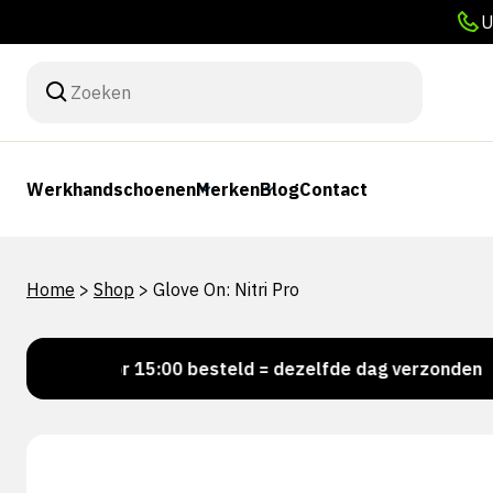
U
Werkhandschoenen
Merken
Blog
Contact
Home
>
Shop
>
Glove On: Nitri Pro
Voor 15:00 besteld = dezelfde dag verzonden
Pe