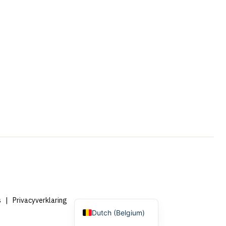
Portuguese
French
Swedish
Spanish
German
English
Dutch
s
|
Privacyverklaring
Dutch (Belgium)