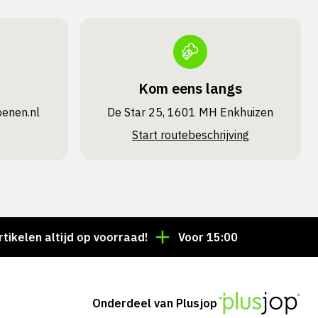
Kom eens langs
oenen.nl
De Star 25, 1601 MH Enkhuizen
Start routebeschrijving
n altijd op voorraad!
Voor 15:00 besteld = dezelfde
Onderdeel van Plusjop