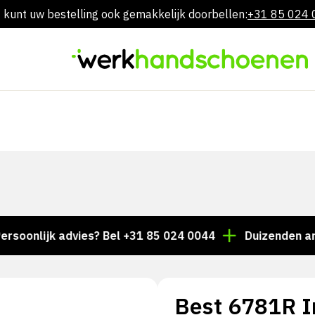
 kunt uw bestelling ook gemakkelijk doorbellen:
+31 85 024
Overslaan
naar
inhoud
lijk advies? Bel +31 85 024 0044
Duizenden artikelen
Best 6781R I