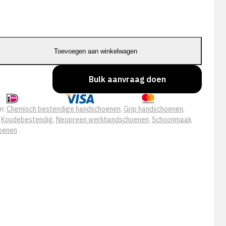
Toevoegen aan winkelwagen
Bulk aanvraag doen
n:
Chemisch bestendige handschoenen
,
Grip handschoenen
,
,
Koudebestendig
,
Neopreen werkhandschoenen
,
Schoonmaak
oenen