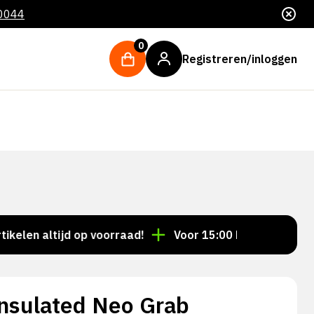
 0044
0
Registreren/inloggen
 altijd op voorraad!
Voor 15:00 besteld = dezelfde 
nsulated Neo Grab