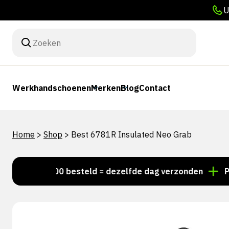
U
Werkhandschoenen
Merken
Blog
Contact
Home
>
Shop
>
Best 6781R Insulated Neo Grab
oor 15:00 besteld = dezelfde dag verzonden
Persoon