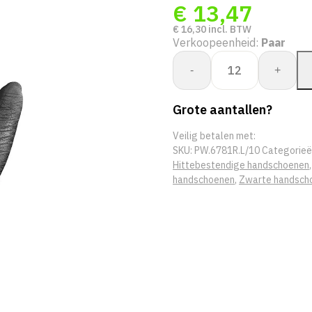
€
13,47
€
16,30
incl. BTW
Verkoopeenheid:
Paar
Best
-
+
6781R
Insulated
Grote aantallen?
Neo
Grab
Veilig betalen met:
aantal
SKU:
PW.6781R.L/10
Categorieë
Hittebestendige handschoenen
handschoenen
,
Zwarte handsch