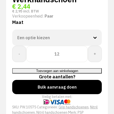
€
2,44
€
2,95
incl. BTW
Verkoopeenheid:
Paar
Maat
PSP
-
+
10-
575
Allround
Toevoegen aan winkelwagen
Nitrile
Grote aantallen?
Foam
Plus
Bulk aanvraag doen
DT
Veilig betalen met:
Werkhandschoen
aantal
SKU:
PW.10575
Categorieën:
Grip handschoenen
,
Nitril
handschoenen
,
Nitril handschoenen
Merk:
PSP