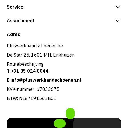
Service
Betalingsmogelijkheden
Assortiment
Verzending & bezorging
Shop
Adres
Retouren & service
Pluswerkhandschoenen.be
De Star 25, 1601 MH, Enkhuizen
Routebeschrijving
T +31 85 024 0044
E info@pluswerkhandschoenen.nl
KVK-nummer: 67833675
BTW: NL87191561B01