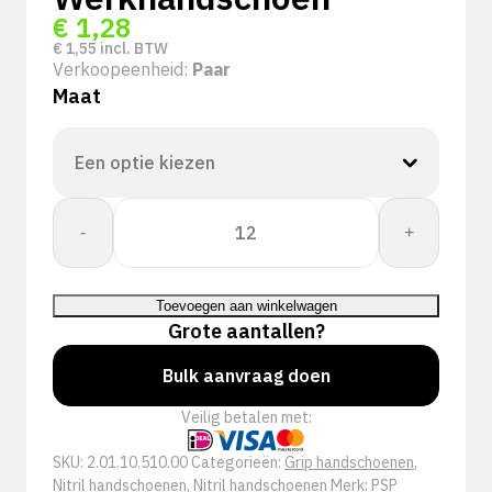
€
1,28
€
1,55
incl. BTW
Verkoopeenheid:
Paar
Maat
PSP
-
+
10-
510
Allround
Toevoegen aan winkelwagen
Nitril
Grote aantallen?
Schuim
Werkhandschoen
Bulk aanvraag doen
aantal
Veilig betalen met:
SKU:
2.01.10.510.00
Categorieën:
Grip handschoenen
,
Nitril handschoenen
,
Nitril handschoenen
Merk:
PSP