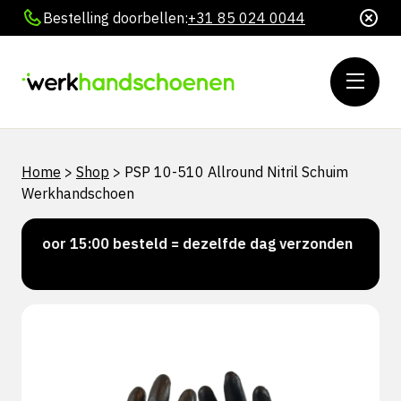
Bestelling doorbellen:
+31 85 024 0044
Home
>
Shop
>
PSP 10-510 Allround Nitril Schuim
Werkhandschoen
Voor 15:00 besteld = dezelfde dag verzonden
Pers