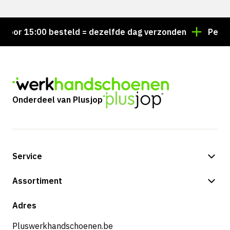
or 15:00 besteld = dezelfde dag verzonden
Persoonl
Onderdeel van Plusjop
Service
Betalingsmogelijkheden
Assortiment
Verzending & bezorging
Shop
Adres
Retouren & service
Pluswerkhandschoenen.be