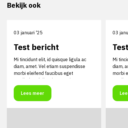
Bekijk ook
03 januari '25
03 janu
Test bericht
Test
Mi tincidunt elit, id quisque ligula ac
Mi tinci
diam, amet. Vel etiam suspendisse
diam, a
morbi eleifend faucibus eget
morbi e
vestibulum felis. Dictum quis montes,
vestibu
sit sit. Tellus aliquam enim urna, etiam.
sit sit
Lees meer
Lee
Mauris posuere vulputate arcu amet,
Mauris 
vitae nisi, tellus tincidunt. At feugiat
vitae ni
sapien varius id.
sapien v
Mi tincidunt elit, id quisque ligula ac
Mi tinci
diam, amet. Vel etiam suspendisse
diam, a