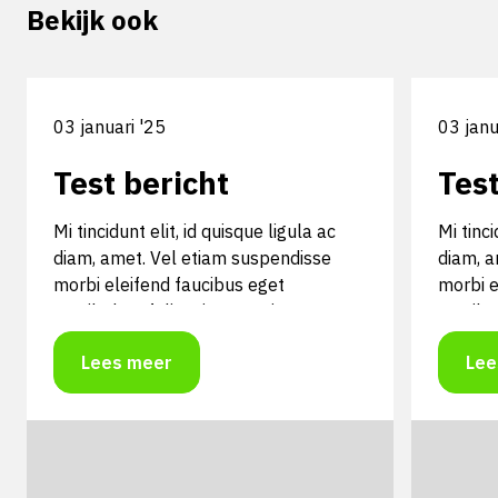
Bekijk ook
03 januari '25
03 janu
Test bericht
Test
Mi tincidunt elit, id quisque ligula ac
Mi tinci
diam, amet. Vel etiam suspendisse
diam, a
morbi eleifend faucibus eget
morbi e
vestibulum felis. Dictum quis montes,
vestibu
sit sit. Tellus aliquam enim urna, etiam.
sit sit
Lees meer
Lee
Mauris posuere vulputate arcu amet,
Mauris 
vitae nisi, tellus tincidunt. At feugiat
vitae ni
sapien varius id.
sapien v
Mi tincidunt elit, id quisque ligula ac
Mi tinci
diam, amet. Vel etiam suspendisse
diam, a