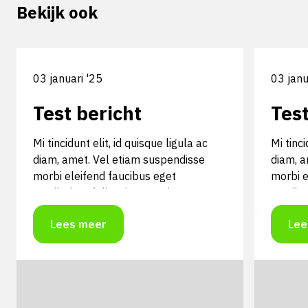
Bekijk ook
03 januari '25
03 janu
Test bericht
Test
Mi tincidunt elit, id quisque ligula ac
Mi tinci
diam, amet. Vel etiam suspendisse
diam, a
morbi eleifend faucibus eget
morbi e
vestibulum felis. Dictum quis montes,
vestibu
sit sit. Tellus aliquam enim urna, etiam.
sit sit
Lees meer
Lee
Mauris posuere vulputate arcu amet,
Mauris 
vitae nisi, tellus tincidunt. At feugiat
vitae ni
sapien varius id.
sapien v
Mi tincidunt elit, id quisque ligula ac
Mi tinci
diam, amet. Vel etiam suspendisse
diam, a