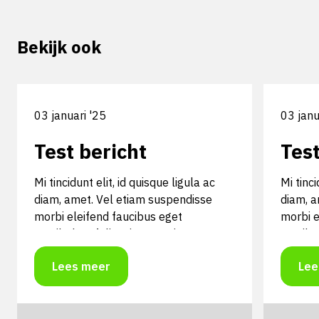
Bekijk ook
03 januari '25
03 janu
Test bericht
Test
Mi tincidunt elit, id quisque ligula ac
Mi tinci
diam, amet. Vel etiam suspendisse
diam, a
morbi eleifend faucibus eget
morbi e
vestibulum felis. Dictum quis montes,
vestibu
sit sit. Tellus aliquam enim urna, etiam.
sit sit
Lees meer
Lee
Mauris posuere vulputate arcu amet,
Mauris 
vitae nisi, tellus tincidunt. At feugiat
vitae ni
sapien varius id.
sapien v