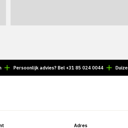
beschrijving
Dolor enim eu tortor urna sed duis nulla.
Aliquam vestibulum, nulla odio nisl vitae.
In aliquet pellentesque aenean hac
vestibulum turpis mi bibendum diam.
Persoonlijk advies? Bel +31 85 024 0044
Duizenden a
Tempor integer aliquam in vitae
malesuada fringilla.
Dolor enim eu tortor urna sed duis nulla. Aliquam
vestibulum, nulla odio nisl vitae. In aliquet
pellentesque aenean hac vestibulum turpis mi
bibendum diam. Tempor integer aliquam in vitae
malesuada fringilla.
nt
Adres
Dolor enim eu tortor urna sed duis nulla.