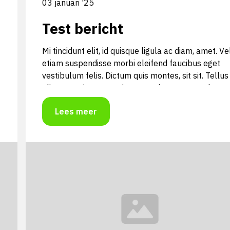
03 januari '25
Test bericht
Mi tincidunt elit, id quisque ligula ac diam, amet. Ve
etiam suspendisse morbi eleifend faucibus eget
vestibulum felis. Dictum quis montes, sit sit. Tellus
aliquam enim urna, etiam. Mauris posuere vulputa
arcu amet, vitae nisi, tellus tincidunt. At feugiat
Lees meer
sapien varius id.
Mi tincidunt elit, id quisque ligula ac diam, amet. Ve
etiam suspendisse morbi eleifend faucibus eget
vestibulum felis. Dictum quis montes, sit sit. Tellus
aliquam enim urna, etiam. Mauris posuere vulputa
arcu amet, vitae nisi, tellus tincidunt. At feugiat
sapien varius id.