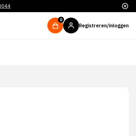
 0044
0
Registreren/inloggen