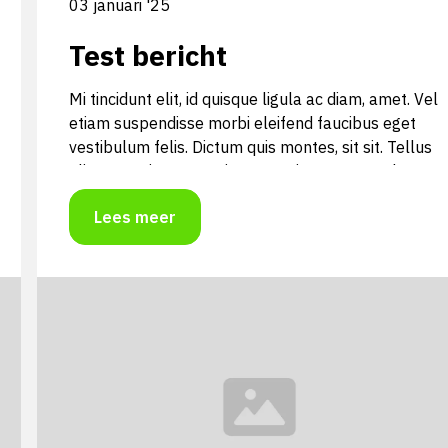
03 januari '25
Test bericht
Mi tincidunt elit, id quisque ligula ac diam, amet. Vel
etiam suspendisse morbi eleifend faucibus eget
vestibulum felis. Dictum quis montes, sit sit. Tellus
aliquam enim urna, etiam. Mauris posuere vulputate
arcu amet, vitae nisi, tellus tincidunt. At feugiat
Lees meer
sapien varius id.
Mi tincidunt elit, id quisque ligula ac diam, amet. Vel
etiam suspendisse morbi eleifend faucibus eget
vestibulum felis. Dictum quis montes, sit sit. Tellus
aliquam enim urna, etiam. Mauris posuere vulputate
arcu amet, vitae nisi, tellus tincidunt. At feugiat
sapien varius id.