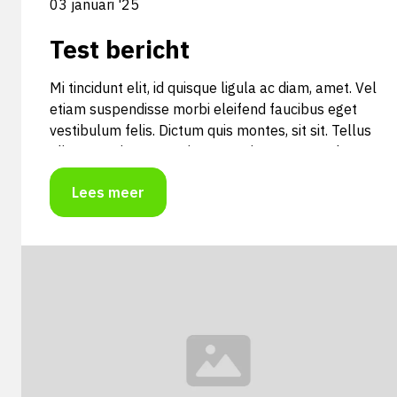
03 januari '25
Test bericht
Mi tincidunt elit, id quisque ligula ac diam, amet. Vel
etiam suspendisse morbi eleifend faucibus eget
vestibulum felis. Dictum quis montes, sit sit. Tellus
aliquam enim urna, etiam. Mauris posuere vulputate
arcu amet, vitae nisi, tellus tincidunt. At feugiat
Lees meer
sapien varius id.
Mi tincidunt elit, id quisque ligula ac diam, amet. Vel
etiam suspendisse morbi eleifend faucibus eget
vestibulum felis. Dictum quis montes, sit sit. Tellus
aliquam enim urna, etiam. Mauris posuere vulputate
arcu amet, vitae nisi, tellus tincidunt. At feugiat
sapien varius id.