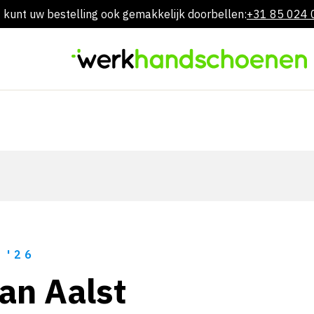
 kunt uw bestelling ook gemakkelijk doorbellen:
+31 85 024
Overslaan
naar
inhoud
 '26
an Aalst