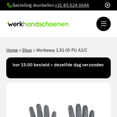
Bestelling doorbellen:
+31 85 024 0044
Home
>
Shop
>
Workeasy 13G GY PU A3/C
Voor 15:00 besteld = dezelfde dag verzonden
Pers