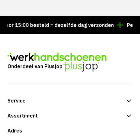
or 15:00 besteld = dezelfde dag verzonden
Persoonl
Onderdeel van Plusjop
Service
Betalingsmogelijkheden
Assortiment
Verzending & bezorging
Shop
Adres
Retouren & service