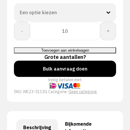
Workeasy
-
+
13G
GY
PU
Toevoegen aan winkelwagen
A3/C
Grote aantallen?
aantal
Bulk aanvraag doen
Veilig betalen met:
SKU:
WE23-5113G
Categorie:
Geen categorie
Bijkomende
Beschrijving