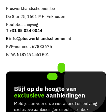
Retouren & service
Pluswerkhandschoenen.be
De Star 25, 1601 MH, Enkhuizen
Routebeschrijving
T +31 85 024 0044
E info@pluswerkhandschoenen.nl
KVK-nummer: 67833675
BTW: NL87191561B01
Blijf op de hoogte van
exclusieve
aanbiedingen
Meld je aan voor onze nieuwsbrief en ontvang
exclusieve aanbiedingen direct in je inbox.