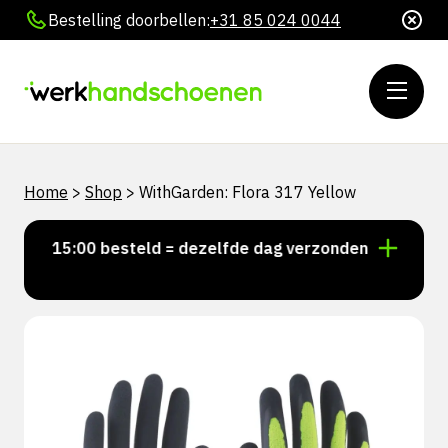
Bestelling doorbellen:
+31 85 024 0044
Home
>
Shop
>
WithGarden: Flora 317 Yellow
oor 15:00 besteld = dezelfde dag verzonden
Persoon