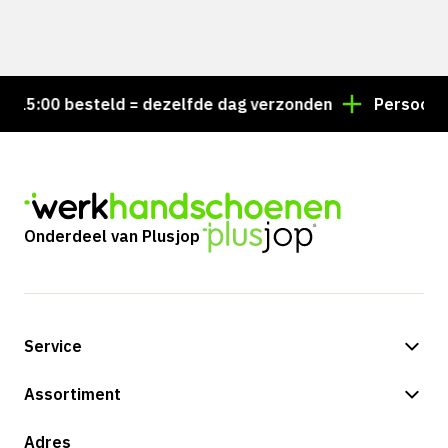
5:00 besteld = dezelfde dag verzonden
Persoonlijk 
Onderdeel van Plusjop
Service
Betalingsmogelijkheden
Assortiment
Verzending & bezorging
Shop
Adres