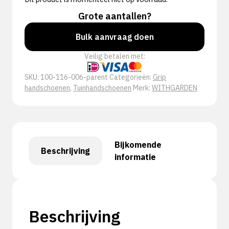
Grote aantallen?
Bulk aanvraag doen
Veilig betalen met:
SKU:
100-116-006-parent
Categorieën:
Grip
handschoenen
,
Tuinhandschoenen
Merk:
WITHGARDEN
Bijkomende
Beschrijving
informatie
Beschrijving