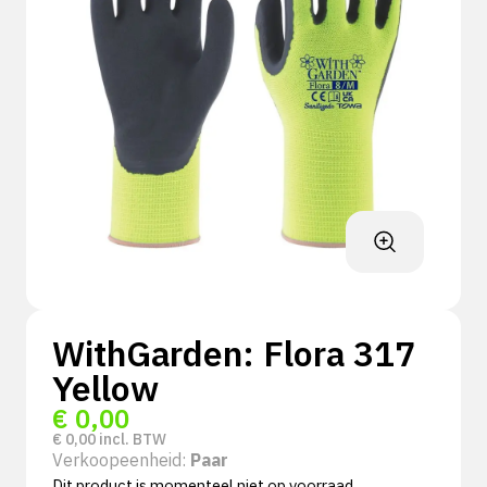
WithGarden: Flora 317
Yellow
€
0,00
€
0,00
incl. BTW
Verkoopeenheid:
Paar
Dit product is momenteel niet op voorraad.