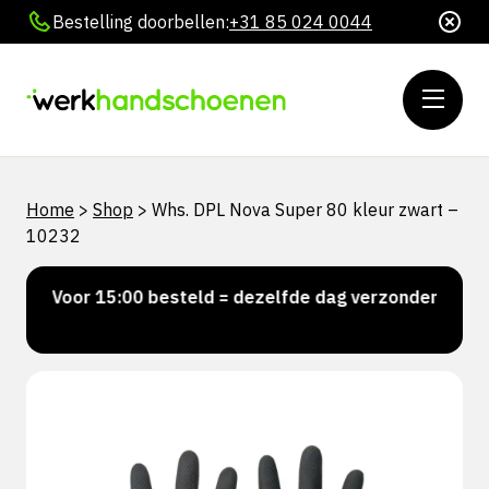
Bestelling doorbellen:
+31 85 024 0044
Home
>
Shop
>
Whs. DPL Nova Super 80 kleur zwart –
10232
Voor 15:00 besteld = dezelfde dag verzonden
Per