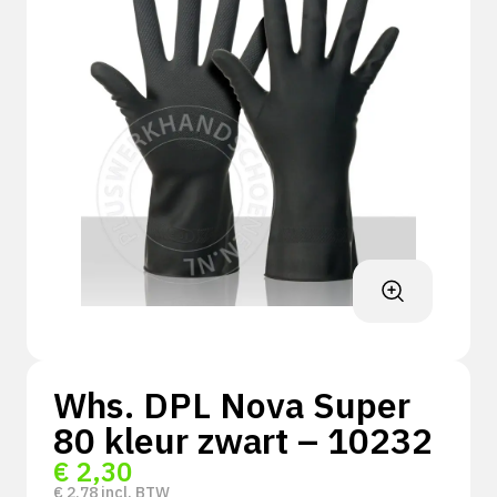
Whs. DPL Nova Super
80 kleur zwart – 10232
€
2,30
€
2,78
incl. BTW