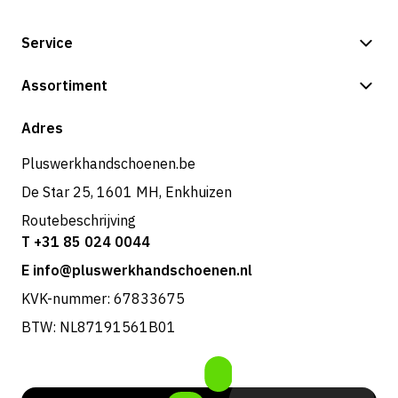
Service
Betalingsmogelijkheden
Assortiment
Verzending & bezorging
Shop
Adres
Retouren & service
Pluswerkhandschoenen.be
De Star 25, 1601 MH, Enkhuizen
Routebeschrijving
T +31 85 024 0044
E info@pluswerkhandschoenen.nl
KVK-nummer: 67833675
BTW: NL87191561B01