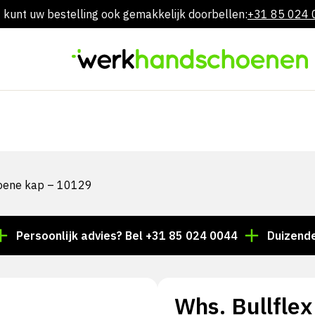
 kunt uw bestelling ook gemakkelijk doorbellen:
+31 85 024
Overslaan
naar
inhoud
groene kap – 10129
soonlijk advies? Bel +31 85 024 0044
Duizenden arti
Whs. Bullflex