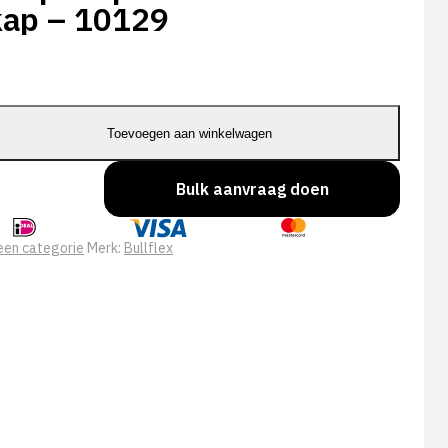
kap – 10129
Toevoegen aan winkelwagen
Bulk aanvraag doen
en categorie
Merk:
Bullflex