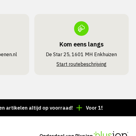
Kom eens langs
oenen.nl
De Star 25, 1601 MH Enkhuizen
Start routebeschrijving
kelen altijd op voorraad!
Voor 15:00 besteld = deze
Onderdeel van Plusjop