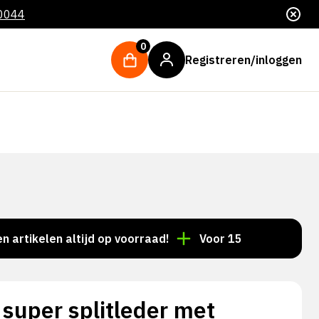
 0044
0
Registreren/inloggen
kelen altijd op voorraad!
Voor 15:00 besteld = dezel
 super splitleder met