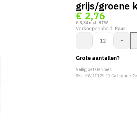
grijs/groene 
€
2,76
€
3,34
incl. BTW
Verkoopeenheid:
Paar
Whs.
-
+
Bullflex
super
Grote aantallen?
splitleder
met
Veilig betalen met:
grijs/groene
SKU:
PW.10129.11
Categorie:
Ge
kap
-
10129
aantal