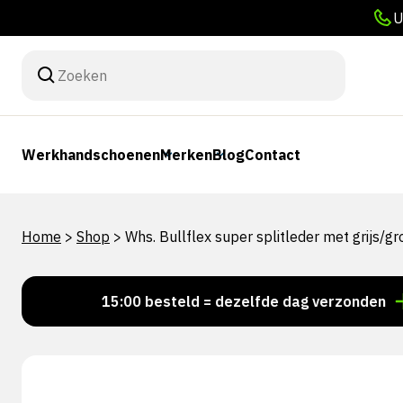
U
Werkhandschoenen
Merken
Blog
Contact
Home
>
Shop
>
Whs. Bullflex super splitleder met grijs/
Voor 15:00 besteld = dezelfde dag verzonden
Per