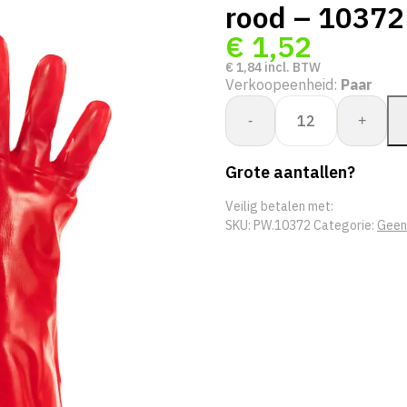
rood – 10372
€
1,52
€
1,84
incl. BTW
Verkoopeenheid:
Paar
Whs.
-
+
Bullflex
PVC
Grote aantallen?
lengte
35
Veilig betalen met:
cm
SKU:
PW.10372
Categorie:
Geen
kleur
rood
-
10372
aantal