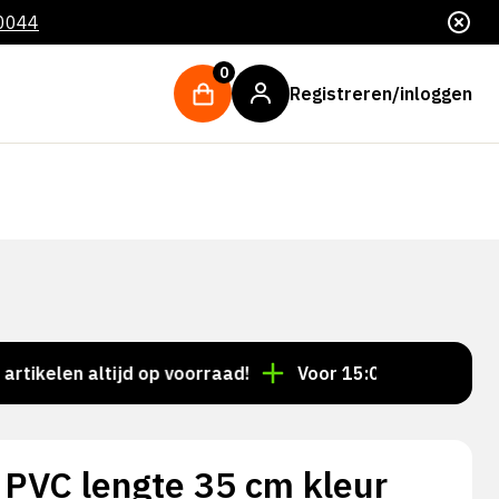
 0044
0
Registreren/inloggen
len altijd op voorraad!
Voor 15:00 besteld = dezelf
 PVC lengte 35 cm kleur