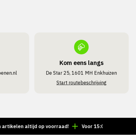
Kom eens langs
oenen.nl
De Star 25, 1601 MH Enkhuizen
Start routebeschrijving
len altijd op voorraad!
Voor 15:00 besteld = dezelf