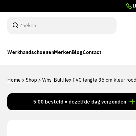
U
Werkhandschoenen
Merken
Blog
Contact
Home
>
Shop
>
Whs. Bullflex PVC lengte 35 cm kleur roo
Voor 15:00 besteld = dezelfde dag verzonden
Perso