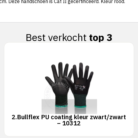
 Deze handschoen is Cat II gecertificeerd. Kleur rood.
Best verkocht
top 3
2.
Bullflex PU coating kleur zwart/zwart
– 10312