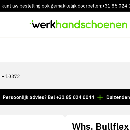
 kunt uw bestelling ook gemakkelijk doorbellen:
+31 85 024
Overslaan
naar
inhoud
d – 10372
onlijk advies? Bel +31 85 024 0044
Duizenden artike
Whs. Bullflex