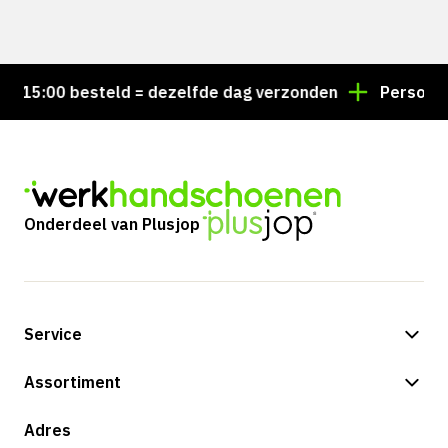
15:00 besteld = dezelfde dag verzonden
Persoonlijk
Onderdeel van Plusjop
Service
Betalingsmogelijkheden
Assortiment
Verzending & bezorging
Shop
Adres
Retouren & service