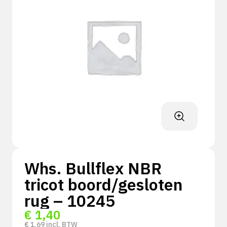
Whs. Bullflex NBR
tricot boord/gesloten
rug – 10245
€
1,40
€
1,69
incl. BTW