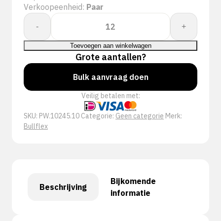
Verkoopeenheid:
Paar
Whs.
-
+
Bullflex
NBR
Toevoegen aan winkelwagen
tricot
Grote aantallen?
boord/gesloten
Bulk aanvraag doen
rug
-
Veilig betalen met:
10245
aantal
SKU:
PW.10245.10
Categorie:
Geen categorie
Merk:
Bullflex
Bijkomende
Beschrijving
informatie