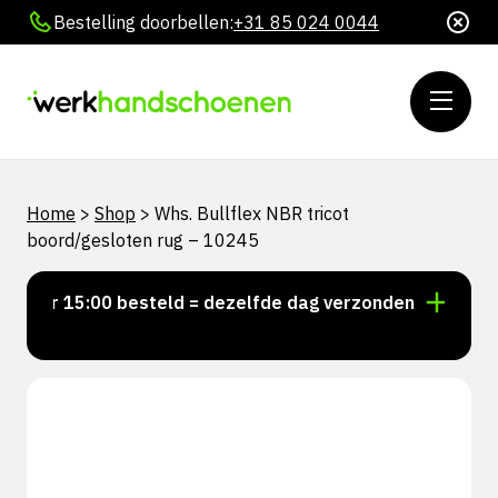
Bestelling doorbellen:
+31 85 024 0044
Home
>
Shop
>
Whs. Bullflex NBR tricot
boord/gesloten rug – 10245
Voor 15:00 besteld = dezelfde dag verzonden
Persoo