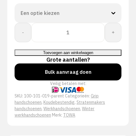
Towa:
-
+
PowerGrab
Thermo
Oranje
Toevoegen aan winkelwagen
335
Grote aantallen?
aantal
Bulk aanvraag doen
Veilig betalen met:
SKU:
100-101-019-parent
Categorieën:
Grip
handschoenen
,
Koudebestendig
,
Stratenmakers
handschoenen
,
Werkhandschoenen
,
Winter
werkhandschoenen
Merk:
TOWA