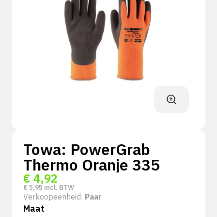
Towa: PowerGrab
Thermo Oranje 335
€
4,92
€
5,95
incl. BTW
Verkoopeenheid:
Paar
Maat