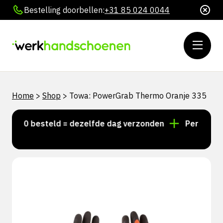
Bestelling doorbellen:
+31 85 024 0044
Home
>
Shop
>
Towa: PowerGrab Thermo Oranje 335
5:00 besteld = dezelfde dag verzonden
Persoonlijk 