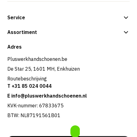
Service
Betalingsmogelijkheden
Assortiment
Verzending & bezorging
Shop
Adres
Retouren & service
Pluswerkhandschoenen.be
De Star 25, 1601 MH, Enkhuizen
Routebeschrijving
T +31 85 024 0044
E info@pluswerkhandschoenen.nl
KVK-nummer: 67833675
BTW: NL87191561B01