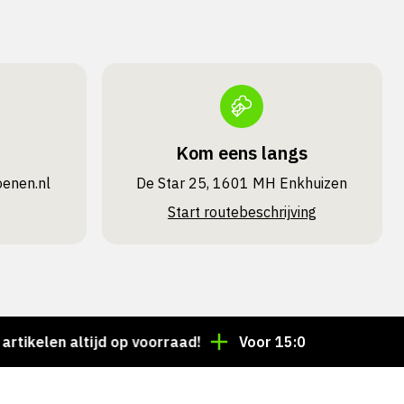
Kom eens langs
oenen.nl
De Star 25, 1601 MH Enkhuizen
Start routebeschrijving
en altijd op voorraad!
Voor 15:00 besteld = dezelfd