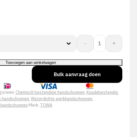
Towa:
-
+
OR-
656
aantal
Toevoegen aan winkelwagen
Bulk aanvraag doen
gorieën:
Chemisch bestendige handschoenen
,
Koudebestendig
,
 handschoenen
,
Waterdichte werkhandschoenen
,
khandschoenen
Merk:
TOWA