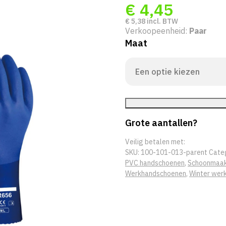
€
4,45
€
5,38
incl. BTW
Verkoopeenheid:
Paar
Maat
Grote aantallen?
Veilig betalen met:
SKU:
100-101-013-parent
Cate
PVC handschoenen
,
Schoonmaak
Werkhandschoenen
,
Winter wer