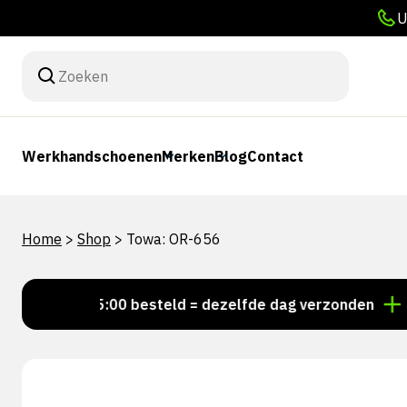
U
Werkhandschoenen
Merken
Blog
Contact
Home
>
Shop
>
Towa: OR-656
Voor 15:00 besteld = dezelfde dag verzonden
Perso