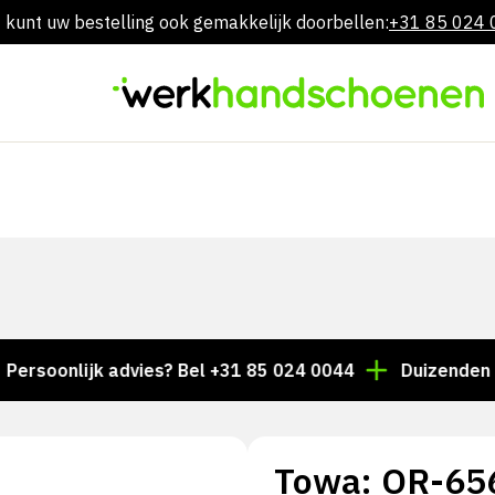
 kunt uw bestelling ook gemakkelijk doorbellen:
+31 85 024
Overslaan
naar
inhoud
onlijk advies? Bel +31 85 024 0044
Duizenden artikel
Towa: OR-65