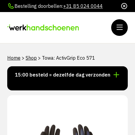
Bestelling doorbellen:
+31 85 024 0044
Home
>
Shop
>
Towa: ActivGrip Eco 571
oor 15:00 besteld = dezelfde dag verzonden
Persoonl