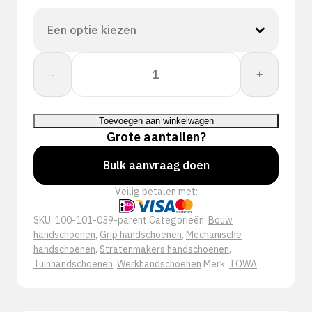
Towa:
-
+
ActivGrip
Eco
571
Toevoegen aan winkelwagen
aantal
Grote aantallen?
Bulk aanvraag doen
Veilig betalen met:
SKU:
100-101-039-parent
Categorieën:
Bouw
handschoenen
,
Grip handschoenen
,
Mechanische
handschoenen
,
Stratenmakers handschoenen
,
Tuinhandschoenen
,
Werkhandschoenen
Merk:
TOWA