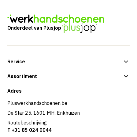
Onderdeel van Plusjop
Service
Betalingsmogelijkheden
Assortiment
Verzending & bezorging
Shop
Adres
Retouren & service
Pluswerkhandschoenen.be
De Star 25, 1601 MH, Enkhuizen
Routebeschrijving
T +31 85 024 0044