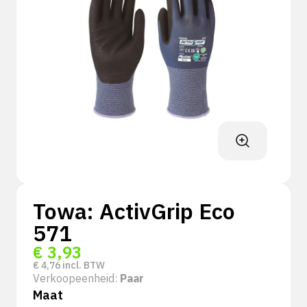
Towa: ActivGrip Eco
571
€
3,93
€
4,76
incl. BTW
Verkoopeenheid:
Paar
Maat