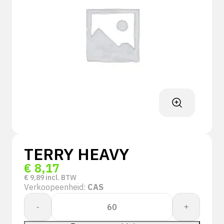
TERRY HEAVY
€
8,17
€
9,89
incl. BTW
Verkoopeenheid:
CAS
TERRY
-
+
HEAVY
aantal