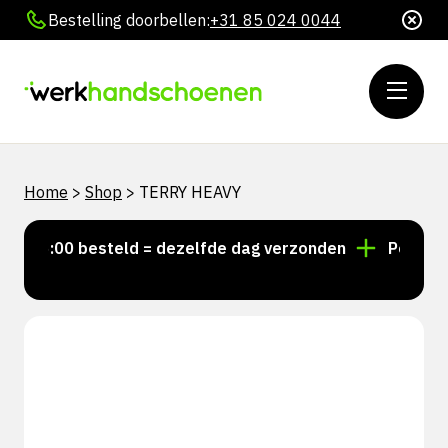
Bestelling doorbellen:
+31 85 024 0044
Home
>
Shop
>
TERRY HEAVY
r 15:00 besteld = dezelfde dag verzonden
Persoonlij