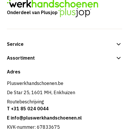
Onderdeel van Plusjop
Service
Betalingsmogelijkheden
Assortiment
Verzending & bezorging
Shop
Adres
Retouren & service
Pluswerkhandschoenen.be
De Star 25, 1601 MH, Enkhuizen
Routebeschrijving
T +31 85 024 0044
E info@pluswerkhandschoenen.nl
KVK-nummer: 67833675