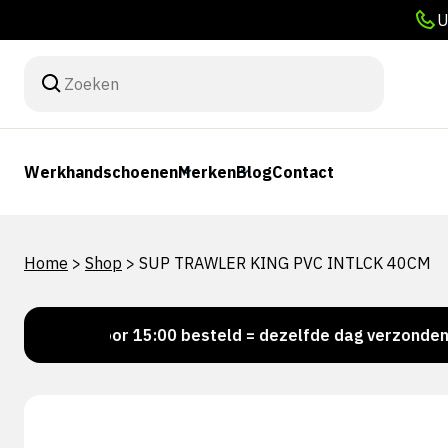
U
Werkhandschoenen
Merken
Blog
Contact
Home
>
Shop
>
SUP TRAWLER KING PVC INTLCK 40CM
Voor 15:00 besteld = dezelfde dag verzonden
P