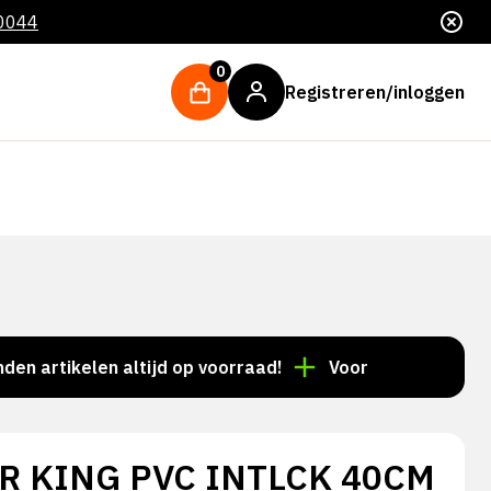
 0044
0
Registreren/inloggen
tikelen altijd op voorraad!
Voor 15:00 besteld = dez
R KING PVC INTLCK 40CM