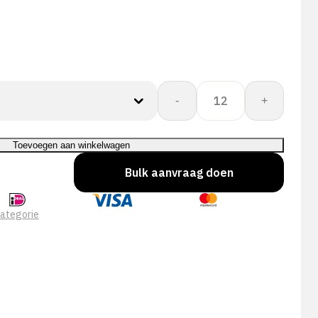
SUP
-
+
TRAWLER
KING
PVC
Toevoegen aan winkelwagen
INTLCK
Bulk aanvraag doen
40CM
aantal
ategorie