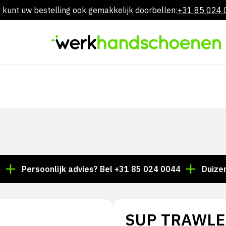
 kunt uw bestelling ook gemakkelijk doorbellen:
+31 85 024
Overslaan
naar
inhoud
ersoonlijk advies? Bel +31 85 024 0044
Duizenden ar
SUP TRAWLE