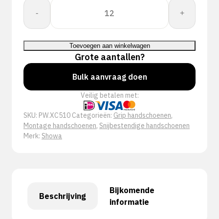
Showa
-
+
XC510
-
NEW
Toevoegen aan winkelwagen
aantal
Grote aantallen?
Bulk aanvraag doen
Veilig betalen met:
SKU:
PW.XC510
Categorieën:
Grip handschoenen
,
Montage handschoenen
,
Snijbestendige handschoenen
Merk:
Showa
Bijkomende
Beschrijving
informatie