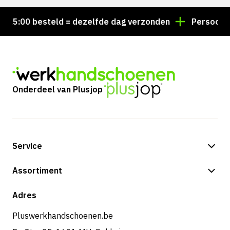
5:00 besteld = dezelfde dag verzonden
Persoonlijk 
Onderdeel van Plusjop
Service
Betalingsmogelijkheden
Assortiment
Verzending & bezorging
Shop
Adres
Retouren & service
Pluswerkhandschoenen.be