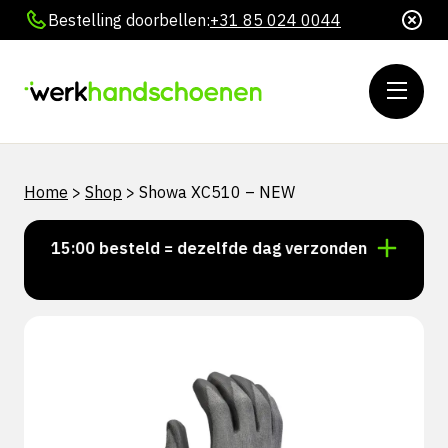
Bestelling doorbellen:
+31 85 024 0044
Home
>
Shop
>
Showa XC510 – NEW
oor 15:00 besteld = dezelfde dag verzonden
Persoon