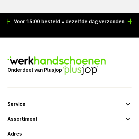
Voor 15:00 besteld = dezelfde dag verzonden
Per
Onderdeel van Plusjop
Service
Betalingsmogelijkheden
Assortiment
Verzending & bezorging
Shop
Adres
Retouren & service