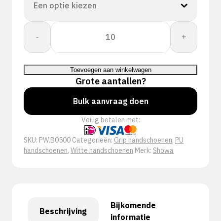
Showa
-
+
B0500
Wit
aantal
Toevoegen aan winkelwagen
Grote aantallen?
Bulk aanvraag doen
Veilig betalen met:
SKU:
PW.B0500
Categorieën:
Grip handschoenen
,
PU
handschoenen
,
Witte handschoenen
Merk:
Showa
Bijkomende
Beschrijving
informatie