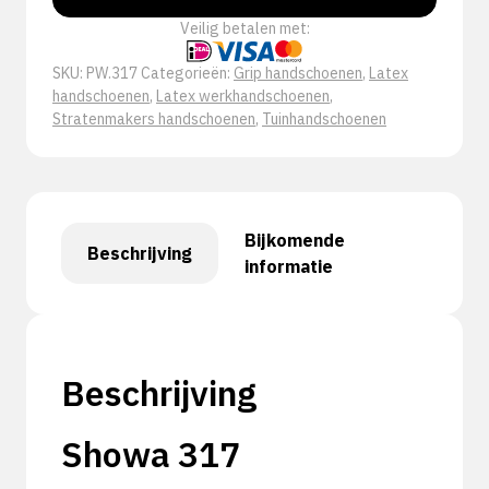
Veilig betalen met:
SKU:
PW.317
Categorieën:
Grip handschoenen
,
Latex
handschoenen
,
Latex werkhandschoenen
,
Stratenmakers handschoenen
,
Tuinhandschoenen
Bijkomende
Beschrijving
informatie
Beschrijving
Showa 317