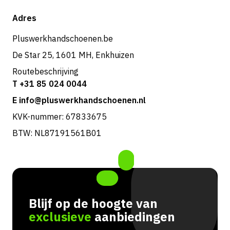
Verzending & bezorging
Shop
Adres
Retouren & service
Pluswerkhandschoenen.be
De Star 25, 1601 MH, Enkhuizen
Routebeschrijving
T +31 85 024 0044
E info@pluswerkhandschoenen.nl
KVK-nummer: 67833675
BTW: NL87191561B01
Blijf op de hoogte van
exclusieve
aanbiedingen