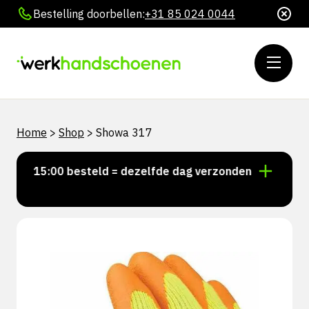
Bestelling doorbellen:
+31 85 024 0044
Home
>
Shop
>
Showa 317
or 15:00 besteld = dezelfde dag verzonden
Persoonl