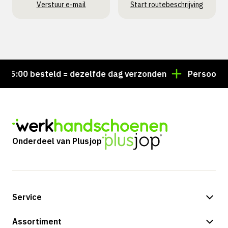
Verstuur e-mail
Start routebeschrijving
:00 besteld = dezelfde dag verzonden
Persoonlijk a
Onderdeel van Plusjop
Service
Betalingsmogelijkheden
Assortiment