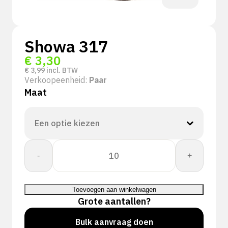
Showa 317
€
3,30
€
3,99
incl. BTW
Verkoopeenheid:
Paar
Maat
Showa
-
+
317
aantal
Toevoegen aan winkelwagen
Grote aantallen?
Bulk aanvraag doen