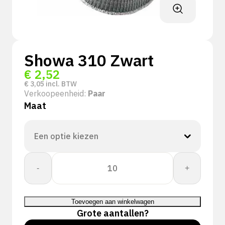
Showa 310 Zwart
€
2,52
€
3,05
incl. BTW
Verkoopeenheid:
Paar
Maat
Showa
-
+
310
Zwart
aantal
Toevoegen aan winkelwagen
Grote aantallen?