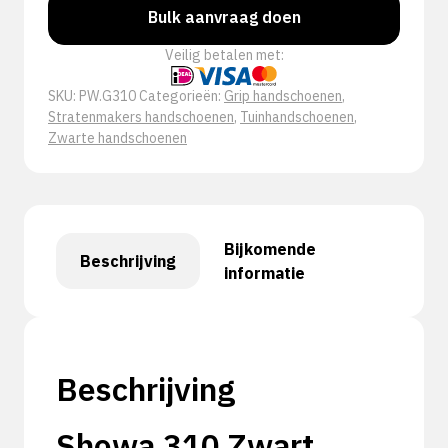
Bulk aanvraag doen
Veilig betalen met:
SKU:
PW.G310
Categorieën:
Grip handschoenen
,
Stratenmakers handschoenen
,
Tuinhandschoenen
,
Zwarte handschoenen
Bijkomende
Beschrijving
informatie
Beschrijving
Showa 310 Zwart