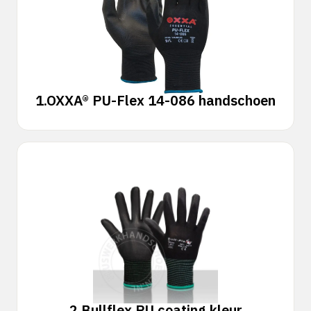
1.
OXXA® PU-Flex 14-086 handschoen
2.
Bullflex PU coating kleur