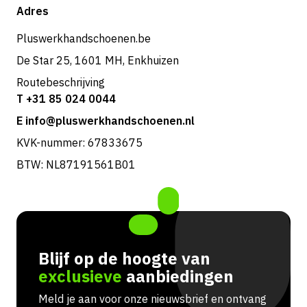
Shop
Adres
Retouren & service
Pluswerkhandschoenen.be
De Star 25, 1601 MH, Enkhuizen
Routebeschrijving
T +31 85 024 0044
E info@pluswerkhandschoenen.nl
KVK-nummer: 67833675
BTW: NL87191561B01
Blijf op de hoogte van
exclusieve
aanbiedingen
Meld je aan voor onze nieuwsbrief en ontvang