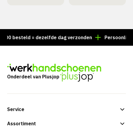
0 besteld = dezelfde dag verzonden
Persoonlijk adv
Onderdeel van Plusjop
Service
Betalingsmogelijkheden
Assortiment
Verzending & bezorging