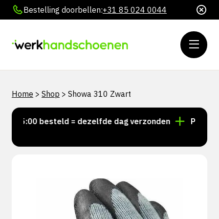
Bestelling doorbellen:
+31 85 024 0044
Home
>
Shop
>
Showa 310 Zwart
 15:00 besteld = dezelfde dag verzonden
Persoonlij