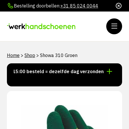
Bestelling doorbellen:
+31 85 024 0044
Home
>
Shop
>
Showa 310 Groen
r 15:00 besteld = dezelfde dag verzonden
Persoonli