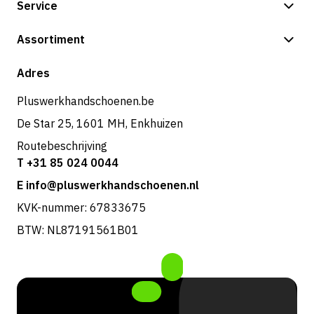
Service
Betalingsmogelijkheden
Assortiment
Verzending & bezorging
Shop
Adres
Retouren & service
Pluswerkhandschoenen.be
De Star 25, 1601 MH, Enkhuizen
Routebeschrijving
T +31 85 024 0044
E info@pluswerkhandschoenen.nl
KVK-nummer: 67833675
BTW: NL87191561B01