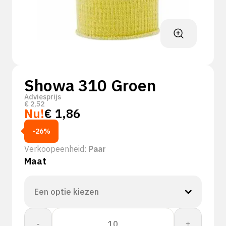
Showa 310 Groen
Adviesprijs
€
2,52
Nu!
€
1,86
-26%
Verkoopeenheid:
Paar
Maat
Showa
-
+
310