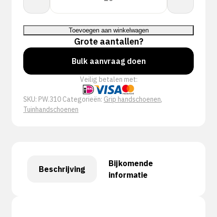
Groen
aantal
Toevoegen aan winkelwagen
Grote aantallen?
Bulk aanvraag doen
Veilig betalen met:
SKU:
PW.310
Categorieën:
Grip handschoenen
,
Tuinhandschoenen
Bijkomende
Beschrijving
informatie