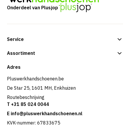
Onderdeel van Plusjop
Service
Betalingsmogelijkheden
Assortiment
Verzending & bezorging
Shop
Adres
Retouren & service
Pluswerkhandschoenen.be
De Star 25, 1601 MH, Enkhuizen
Routebeschrijving
T +31 85 024 0044
E info@pluswerkhandschoenen.nl
KVK-nummer: 67833675