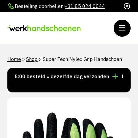
Bestelling doorbellen:
+31 85 024 0044
Home
>
Shop
>
Super Tech Nylex Grip Handschoen
r 15:00 besteld = dezelfde dag verzonden
Persoonli