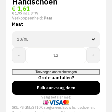
Handschoen
€
1,61
€
1,95
incl. BTW
Verkoopeenheid:
Paar
Maat
Super
-
+
Tech
Nylex
Grip
Toevoegen aan winkelwagen
Handschoen
Grote aantallen?
aantal
Bulk aanvraag doen
Veilig betalen met:
SKU:
PS.GNL/ST10
Categorieën:
Bouw handschoenen
,