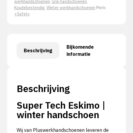
werkhandschoenen
,
Grip handschoenen
,
Koudebestendig
,
Winter werkhandschoenen
Merk:
+Safety
Bijkomende
Beschrijving
informatie
Beschrijving
Super Tech Eskimo |
winter handschoen
Wij van Pluswerkhandschoenen leveren de