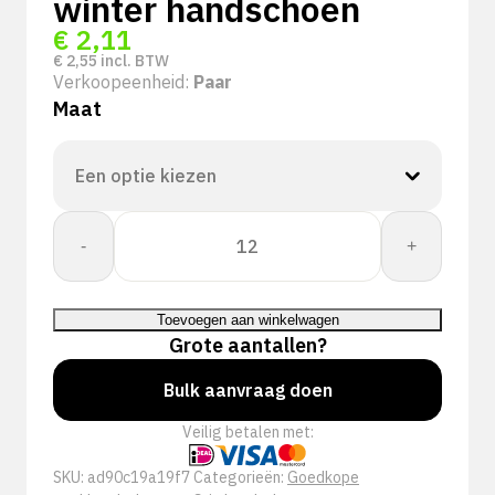
winter handschoen
€
2,11
€
2,55
incl. BTW
Verkoopeenheid:
Paar
Maat
Super
-
+
Tech
Eskimo
|
Toevoegen aan winkelwagen
winter
Grote aantallen?
handschoen
aantal
Bulk aanvraag doen
Veilig betalen met:
SKU:
ad90c19a19f7
Categorieën:
Goedkope