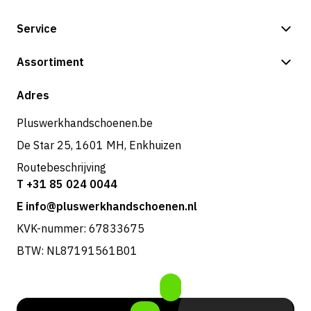
Service
Betalingsmogelijkheden
Assortiment
Verzending & bezorging
Shop
Adres
Retouren & service
Pluswerkhandschoenen.be
De Star 25, 1601 MH, Enkhuizen
Routebeschrijving
T +31 85 024 0044
E info@pluswerkhandschoenen.nl
KVK-nummer: 67833675
BTW: NL87191561B01