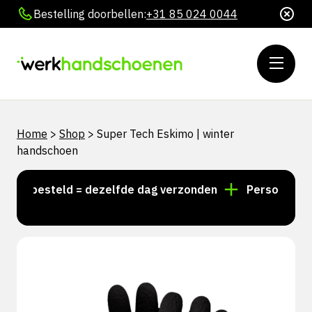
Bestelling doorbellen:
+31 85 024 0044
Home
>
Shop
>
Super Tech Eskimo | winter
handschoen
00 besteld = dezelfde dag verzonden
Persoonlijk adv