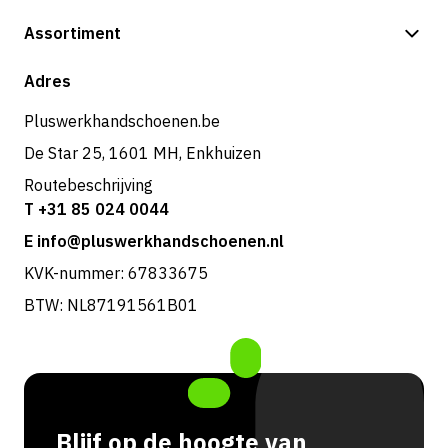
Betalingsmogelijkheden
Assortiment
Verzending & bezorging
Shop
Adres
Retouren & service
Pluswerkhandschoenen.be
De Star 25, 1601 MH, Enkhuizen
Routebeschrijving
T +31 85 024 0044
E info@pluswerkhandschoenen.nl
KVK-nummer: 67833675
BTW: NL87191561B01
Blijf op de hoogte van