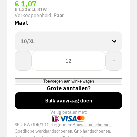
€
1,07
€
1,30
incl. BTW
Verkoopeenheid:
Paar
Maat
Silver
-
+
Draco
Handschoen
aantal
Toevoegen aan winkelwagen
Grote aantallen?
Bulk aanvraag doen
Veilig betalen met:
SKU:
PW.GDR/10
Categorieën:
Bouw handschoenen
,
Goedkope werkhandschoenen
,
Grip handschoenen
,