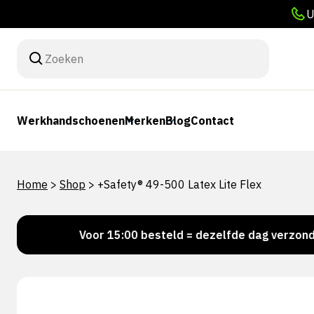
U
Werkhandschoenen
Merken
Blog
Contact
Home
>
Shop
>
+Safety® 49-500 Latex Lite Flex
!
Voor 15:00 besteld = dezelfde dag verzonden