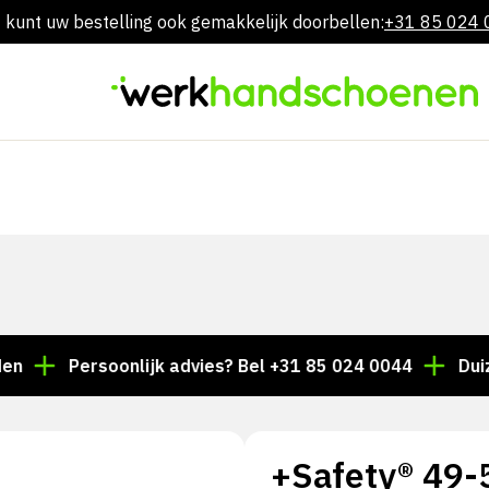
 kunt uw bestelling ook gemakkelijk doorbellen:
+31 85 024
Overslaan
naar
inhoud
Persoonlijk advies? Bel +31 85 024 0044
Duizenden a
+Safety® 49-5