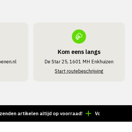
Kom eens langs
oenen.nl
De Star 25, 1601 MH Enkhuizen
Start routebeschrijving
rtikelen altijd op voorraad!
Voor 15:00 besteld = d