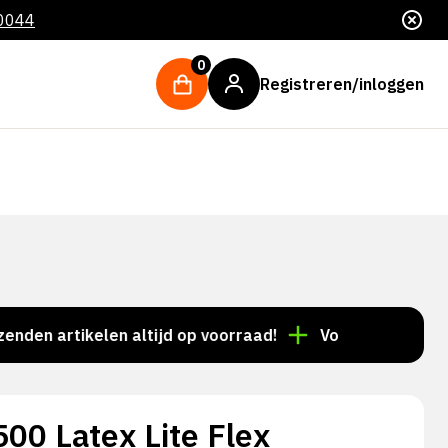
 0044
0
Registreren/inloggen
rtikelen altijd op voorraad!
Voor 15:00 besteld = de
00 Latex Lite Flex