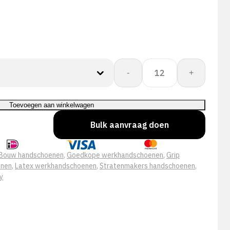
+Safety®
-
+
49-
500
Latex
Toevoegen aan winkelwagen
Lite
Bulk aanvraag doen
Flex
aantal
Bouw handschoenen
,
Goedkope werkhandschoenen
,
Grip
enen
,
Latex werkhandschoenen
,
Stratenmakers handschoenen
,
y