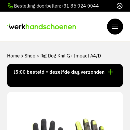
Bestelling doorbellen:
+31 85 024 0044
Home
>
Shop
>
Rig Dog Knit G+ Impact A4/D
or 15:00 besteld = dezelfde dag verzonden
Persoonl