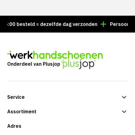
:00 besteld = dezelfde dag verzonden
Persoonlijk a
Onderdeel van Plusjop
Service
Betalingsmogelijkheden
Assortiment
Verzending & bezorging
Shop
Adres
Retouren & service