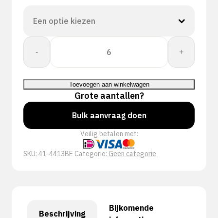
Rig
-
+
Dog
Knit
G+
Toevoegen aan winkelwagen
Impact
Grote aantallen?
A4/D
aantal
Bulk aanvraag doen
Veilig betalen met:
SKU:
41-4413BE
Categorie:
Geen categorie
Bijkomende
Beschrijving