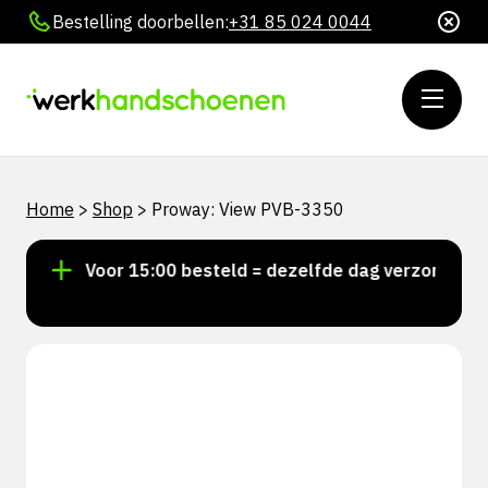
Bestelling doorbellen:
+31 85 024 0044
Home
>
Shop
>
Proway: View PVB-3350
d!
Voor 15:00 besteld = dezelfde dag verzonden