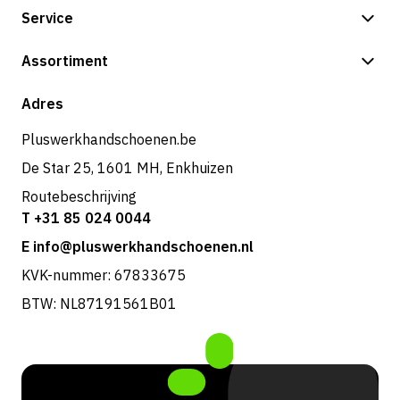
Service
Betalingsmogelijkheden
Assortiment
Verzending & bezorging
Shop
Adres
Retouren & service
Pluswerkhandschoenen.be
De Star 25, 1601 MH, Enkhuizen
Routebeschrijving
T +31 85 024 0044
E info@pluswerkhandschoenen.nl
KVK-nummer: 67833675
BTW: NL87191561B01