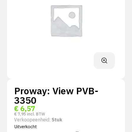
Proway: View PVB-
3350
€
6,57
€
7,95
incl. BTW
Verkoopeenheid:
Stuk
Uitverkocht