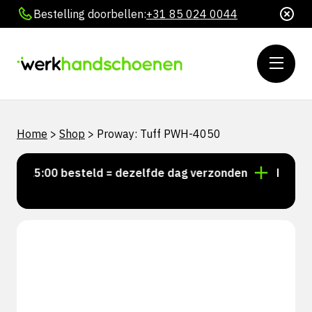
Bestelling doorbellen:
+31 85 024 0044
Home
>
Shop
>
Proway: Tuff PWH-4050
r 15:00 besteld = dezelfde dag verzonden
Persoonli