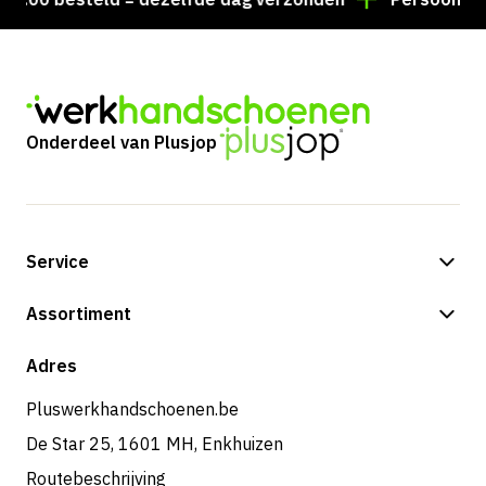
Onderdeel van Plusjop
Service
Betalingsmogelijkheden
Assortiment
Verzending & bezorging
Shop
Adres
Retouren & service
Pluswerkhandschoenen.be
De Star 25, 1601 MH, Enkhuizen
Routebeschrijving