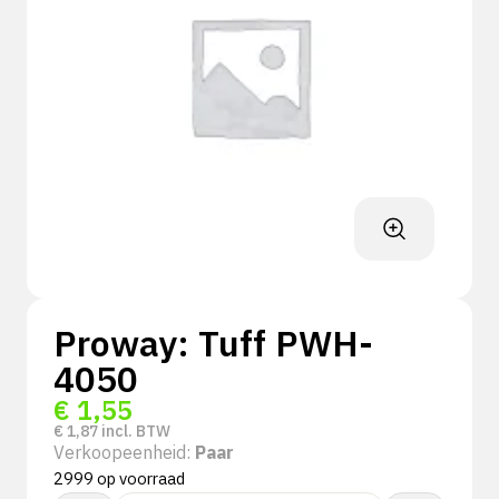
Proway: Tuff PWH-
4050
€
1,55
€
1,87
incl. BTW
Verkoopeenheid:
Paar
2999 op voorraad