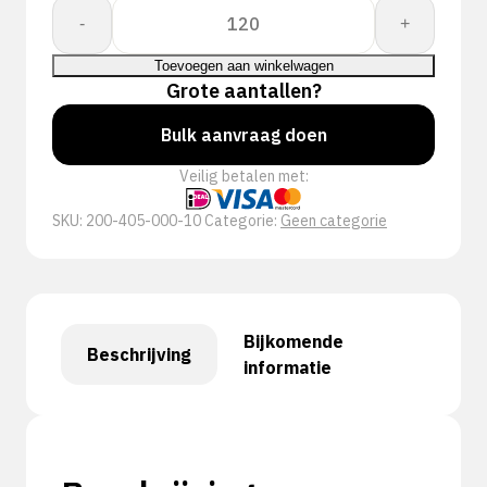
Proway:
-
+
Tuff
PWH-
Toevoegen aan winkelwagen
4050
Grote aantallen?
aantal
Bulk aanvraag doen
Veilig betalen met:
SKU:
200-405-000-10
Categorie:
Geen categorie
Bijkomende
Beschrijving
informatie