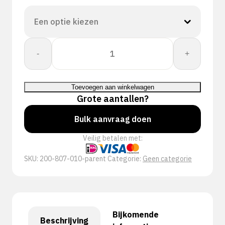
Proway:
-
+
Touch
PWH-
80701N
Toevoegen aan winkelwagen
aantal
Grote aantallen?
Bulk aanvraag doen
Veilig betalen met:
SKU:
200-807-010-parent
Categorie:
Geen categorie
Bijkomende
Beschrijving