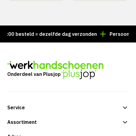
:00 besteld = dezelfde dag verzonden
Persoonlijk ad
Onderdeel van Plusjop
Service
Betalingsmogelijkheden
Assortiment
Verzending & bezorging
Shop