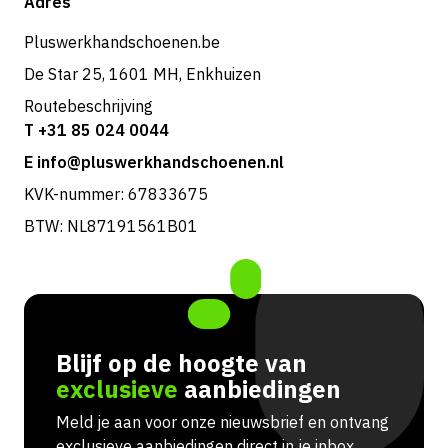
Adres
Retouren & service
Pluswerkhandschoenen.be
De Star 25, 1601 MH, Enkhuizen
Routebeschrijving
T +31 85 024 0044
E info@pluswerkhandschoenen.nl
KVK-nummer: 67833675
BTW: NL87191561B01
Blijf op de hoogte van
exclusieve
aanbiedingen
Meld je aan voor onze nieuwsbrief en ontvang
exclusieve aanbiedingen direct in je inbox.