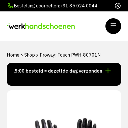
Bestelling doorbellen:
+31 85 024 0044
Home
>
Shop
>
Proway: Touch PWH-80701N
or 15:00 besteld = dezelfde dag verzonden
Persoonli