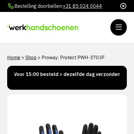
Bestelling doorbellen:
+31 85 024 0044
Home
>
Shop
>
Proway: Protect PWH-3703F
Voor 15:00 besteld = dezelfde dag verzonden
Per