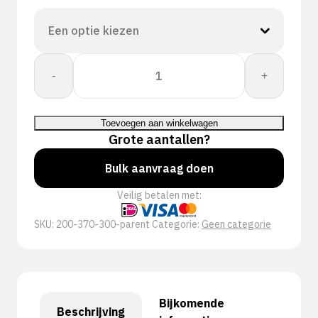
Proway:
-
+
Protect
PWH-
3703F
Toevoegen aan winkelwagen
aantal
Grote aantallen?
Bulk aanvraag doen
Veilig betalen met:
SKU:
200-370-300-parent
Categorie:
Geen categorie
Bijkomende
Beschrijving