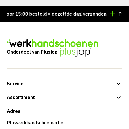
or 15:00 besteld = dezelfde dag verzonden
Persoonl
Onderdeel van Plusjop
Service
Betalingsmogelijkheden
Assortiment
Verzending & bezorging
Shop
Adres
Retouren & service
Pluswerkhandschoenen.be