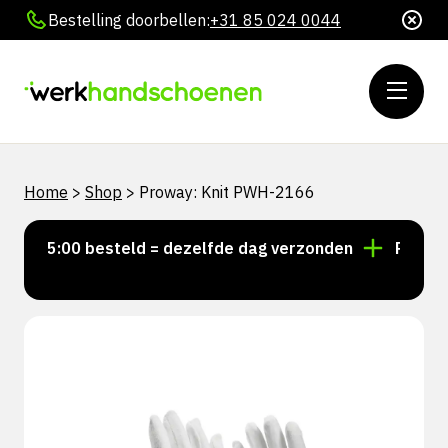
Bestelling doorbellen:
+31 85 024 0044
Home
>
Shop
>
Proway: Knit PWH-2166
r 15:00 besteld = dezelfde dag verzonden
Persoonli