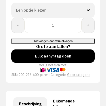
Proway:
-
+
Knit
PWH-
2166
Toevoegen aan winkelwagen
aantal
Grote aantallen?
Bulk aanvraag doen
Veilig betalen met:
SKU:
200-216-600-parent
Categorie:
Geen categorie
Bijkomende
Beschrijving