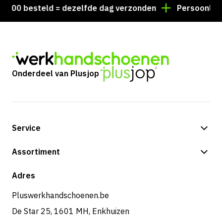
00 besteld = dezelfde dag verzonden
Persoonlijk ad
Onderdeel van Plusjop
Service
Betalingsmogelijkheden
Assortiment
Verzending & bezorging
Shop
Adres
Retouren & service
Pluswerkhandschoenen.be
De Star 25, 1601 MH, Enkhuizen