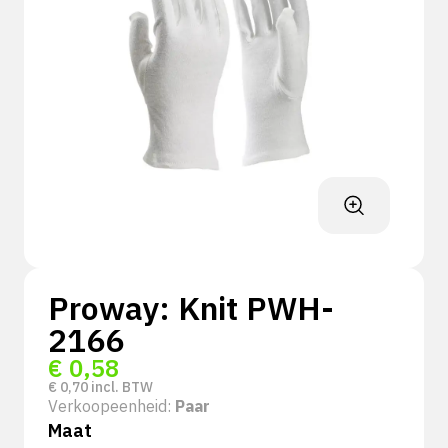
Proway: Knit PWH-
2166
€
0,58
€
0,70
incl. BTW
Verkoopeenheid:
Paar
Maat